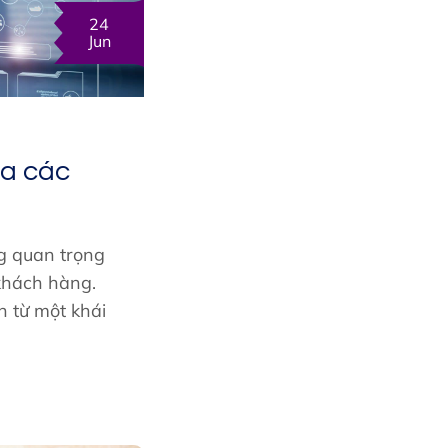
24
Jun
ủa các
g quan trọng
 khách hàng.
h từ một khái