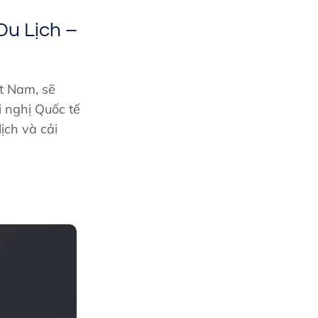
u Lịch –
ệt Nam, sẽ
 nghị Quốc tế
ịch và cải