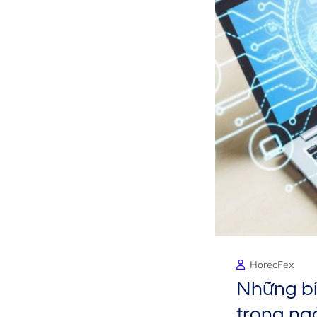
HorecFex
Những bí
trong ng