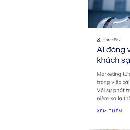
HorecFex
AI đóng v
khách sạ
Marketing tự
trong việc cả
Với sự phát t
niệm xa lạ t
XEM THÊM