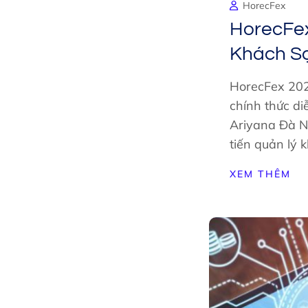
HorecFex
HorecFex
Khách S
HorecFex 2025
chính thức d
Ariyana Đà N
tiến quản lý 
XEM THÊM