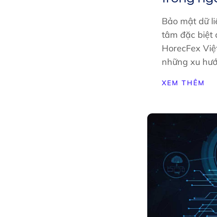
Bảo mật dữ li
tâm đặc biệt 
HorecFex Việt
những xu hư
XEM THÊM