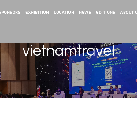
SPONSORS
EXHIBITION
LOCATION
NEWS
EDITIONS
ABOUT 
vietnamtravel