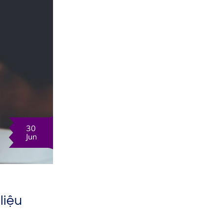
30
Jun
liệu