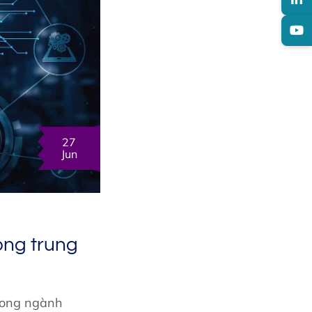
27
Jun
rong trung
rong ngành