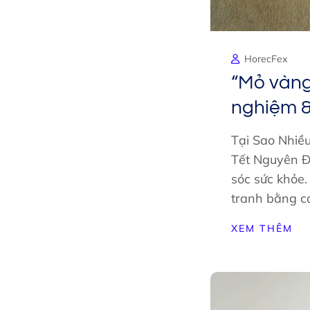
HorecFex
“Mỏ vàng”
nghiệm &
Tại Sao Nhiề
Tết Nguyên Đ
sóc sức khỏe.
tranh bằng cá
XEM THÊM