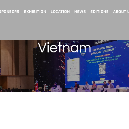
SPONSORS
EXHIBITION
LOCATION
NEWS
EDITIONS
ABOUT 
Vietnam