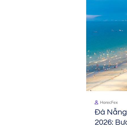
HorecFex
Đà Nẵng 
2026: Bướ