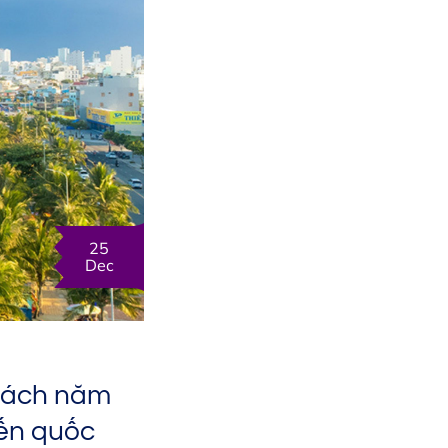
25
Dec
khách năm
đến quốc