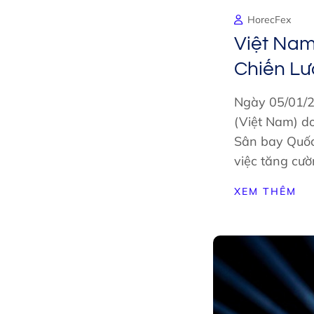
HorecFex
Việt Nam 
Chiến Lư
Ngày 05/01/20
(Việt Nam) do
Sân bay Quốc 
việc tăng cư
XEM THÊM