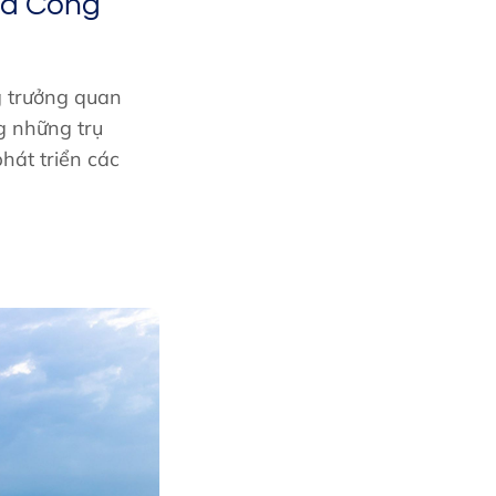
ủa Công
g trưởng quan
g những trụ
hát triển các