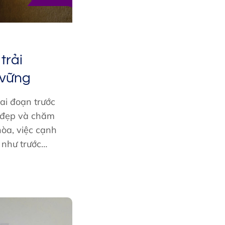
trải
 vững
ai đoạn trước
 đẹp và chăm
hòa, việc cạnh
 như trước…