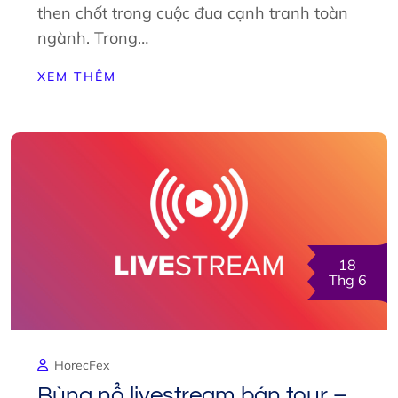
then chốt trong cuộc đua cạnh tranh toàn
ngành. Trong…
XEM THÊM
18
Thg 6
HorecFex
Bùng nổ livestream bán tour –