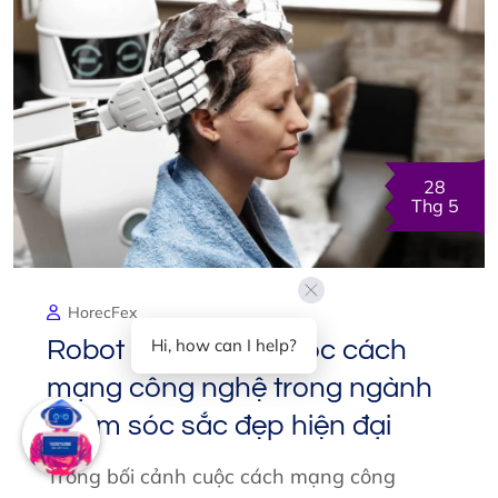
28
Thg 5
HorecFex
Hi, how can I help?
Robot làm đẹp – Cuộc cách
mạng công nghệ trong ngành
chăm sóc sắc đẹp hiện đại
Trong bối cảnh cuộc cách mạng công