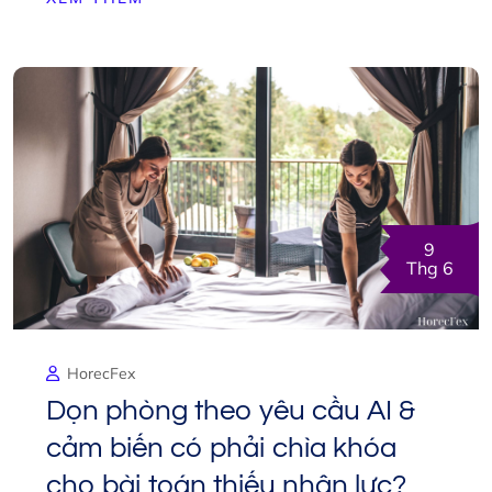
9
Thg 6
HorecFex
Dọn phòng theo yêu cầu AI &
cảm biến có phải chìa khóa
cho bài toán thiếu nhân lực?