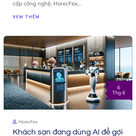
cấp công nghệ, HorecFex…
XEM THÊM
6
Thg 6
HorecFex
Khách sạn đang dùng AI để gợi