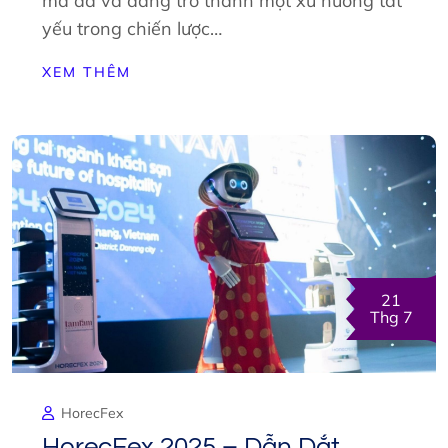
mà đã và đang trở thành một xu hướng tất
yếu trong chiến lược…
XEM THÊM
21
Thg 7
HorecFex
HorecFex 2025 – Dẫn Dắt