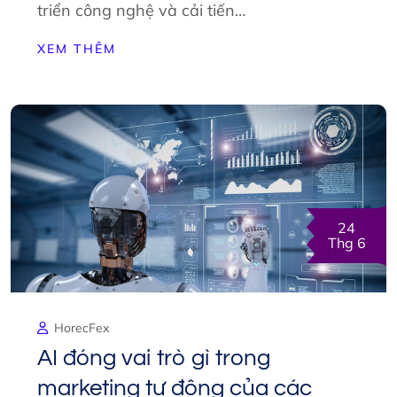
triển công nghệ và cải tiến…
XEM THÊM
24
Thg 6
HorecFex
AI đóng vai trò gì trong
marketing tự động của các