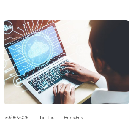
30/06/2025
Tin Tuc
HorecFex
AriyanaConventionCentre
AriyanaDanang
Catering