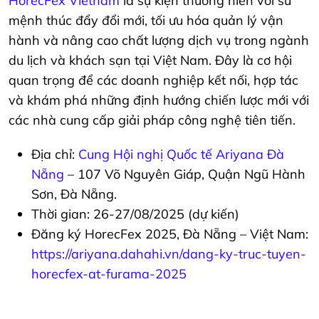
HorecFex Vietnam
là sự kiện thường niên với sứ
mệnh thúc đẩy đổi mới, tối ưu hóa quản lý vận
hành và nâng cao chất lượng dịch vụ trong ngành
du lịch và khách sạn tại Việt Nam. Đây là cơ hội
quan trọng để các doanh nghiệp kết nối, hợp tác
và khám phá những định hướng chiến lược mới với
các nhà cung cấp giải pháp công nghệ tiên tiến.
Địa chỉ:
Cung Hội nghị Quốc tế Ariyana Đà
Nẵng
– 107 Võ Nguyên Giáp, Quận Ngũ Hành
Sơn, Đà Nẵng.
Thời gian: 26-27/08/2025 (dự kiến)
Đăng ký HorecFex 2025, Đà Nẵng – Việt Nam:
https://ariyana.dahahi.vn/dang-ky-truc-tuyen-
horecfex-at-furama-2025