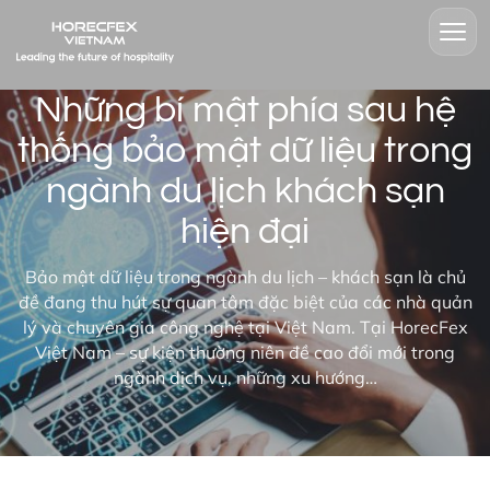
Những bí mật phía sau hệ
thống bảo mật dữ liệu trong
ngành du lịch khách sạn
hiện đại
Bảo mật dữ liệu trong ngành du lịch – khách sạn là chủ
đề đang thu hút sự quan tâm đặc biệt của các nhà quản
lý và chuyên gia công nghệ tại Việt Nam. Tại HorecFex
Việt Nam – sự kiện thường niên đề cao đổi mới trong
ngành dịch vụ, những xu hướng…