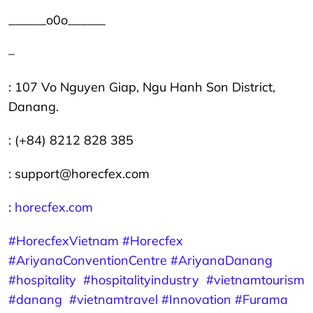
______o0o______
–
: 107 Vo Nguyen Giap, Ngu Hanh Son District,
Danang.
: (+84) 8212 828 385
: support@horecfex.com
:
horecfex.com
#HorecfexVietnam
#Horecfex
#AriyanaConventionCentre
#AriyanaDanang
#hospitality
#hospitalityindustry
#vietnamtourism
#danang
#vietnamtravel
#Innovation
#Furama