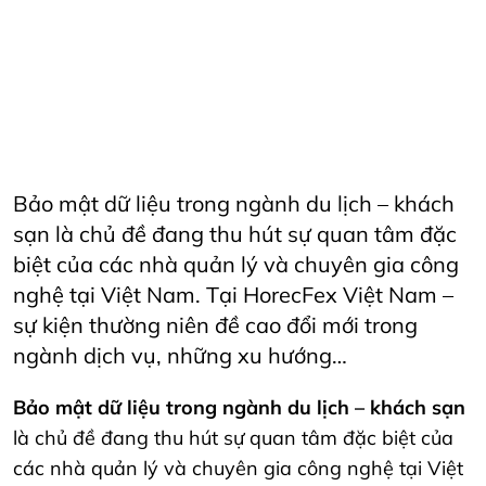
CateringServices
CulinaryExcellence
danang
FandBIndustry
Furama
Furamaresortdanang
Horeca
HORECAInnovation
Horecfex
HorecfexVietnam
hospitality
HospitalityEvents
HospitalityIndustry
HospitalityTech
Hotel
HotelAndRestaurant
HotelManagement
Innovation
Restaurant
RestaurantInnovation
Spa
vietnamtourism
vietnamtravel
Bảo mật dữ liệu trong ngành du lịch – khách
sạn là chủ đề đang thu hút sự quan tâm đặc
biệt của các nhà quản lý và chuyên gia công
nghệ tại Việt Nam. Tại HorecFex Việt Nam –
sự kiện thường niên đề cao đổi mới trong
ngành dịch vụ, những xu hướng…
Bảo mật dữ liệu trong ngành du lịch – khách sạn
là chủ đề đang thu hút sự quan tâm đặc biệt của
các nhà quản lý và chuyên gia công nghệ tại Việt