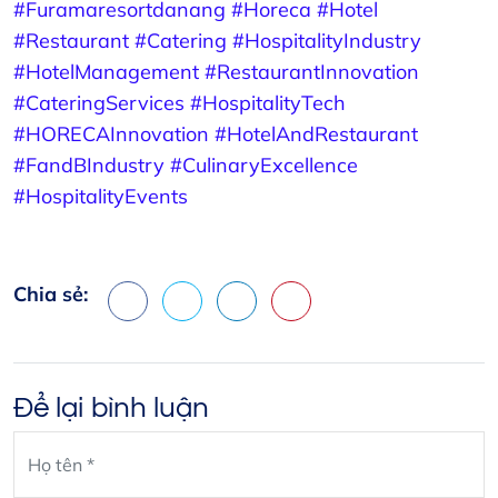
#Furamaresortdanang
#Horeca
#Hotel
#Restaurant
#Catering
#HospitalityIndustry
#HotelManagement
#RestaurantInnovation
#CateringServices
#HospitalityTech
#HORECAInnovation
#HotelAndRestaurant
#FandBIndustry
#CulinaryExcellence
#HospitalityEvents
Chia sẻ:
Facebook
X
LinkedIn
Pinterest
Để lại bình luận
Leave
blank