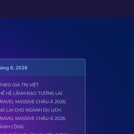
háng 8, 2026
HEO GIÁ TRỊ VIỆT
HẾ HỆ LÃNH ĐẠO TƯƠNG LAI
RAVEL MASSIVE CHÂU Á 2026,
NG LAI CHO NGÀNH DU LỊCH
RAVEL MASSIVE CHÂU Á 2026,
THÀNH CÔNG