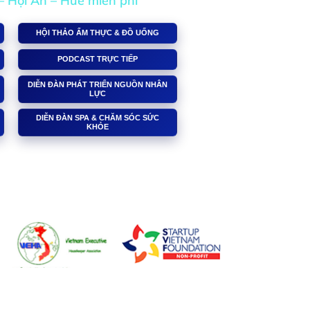
– Hội An – Huế miễn phí
HỘI THẢO ẨM THỰC & ĐỒ UỐNG
PODCAST TRỰC TIẾP
DIỄN ĐÀN PHÁT TRIỂN NGUỒN NHÂN
LỰC
DIỄN ĐÀN SPA & CHĂM SÓC SỨC
KHỎE