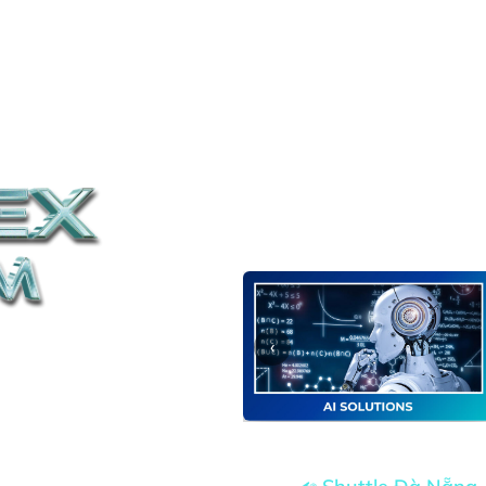
NHÀ TÀI TRỢ
TRIỂN LÃM
VỊ TRÍ
TIN TỨC
CÁC KỲ SỰ KIỆN
VỀ
ALL YOU NEED
KNOWLEDGE-TECHNOLOGY-SUPPLY-CON
áng tạo
‹
Miễn phí vé vào cổn