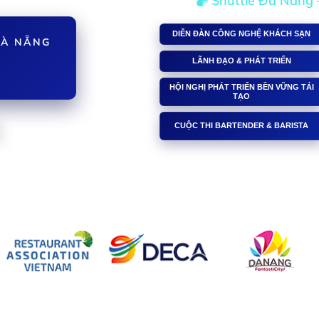
Shuttle Đà Nẵng 
DIỄN ĐÀN CÔNG NGHỆ KHÁCH SẠN
ĐÀ NẴNG
LÃNH ĐẠO & PHÁT TRIỂN
HỘI NGHỊ PHÁT TRIỂN BỀN VỮNG TÁI
TẠO
1
CUỘC THI BARTENDER & BARISTA