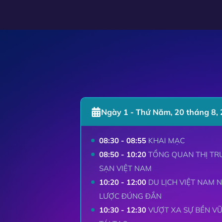
Ngày 1 - Thứ Năm, 20 tháng 8,
08:30 - 08:55
KHAI MẠC
08:50 - 10:20
TỔNG QUAN THỊ TR
SẠN VIỆT NAM
10:20 - 12:00
DU LỊCH VIỆT NAM 
LƯỢC ĐÚNG ĐẮN
10:30 - 12:30
VƯỢT XA SỰ BỀN VỮN