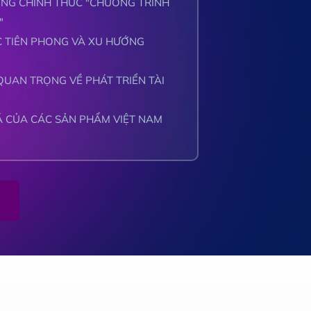
NG CHÍNH THỨC "CHƯƠNG TRÌNH
"
 TIÊN PHONG VÀ XU HƯỚNG
UAN TRỌNG VỀ PHÁT TRIỂN TÀI
 CỦA CÁC SẢN PHẨM VIỆT NAM