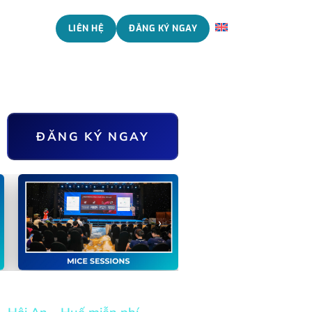
 CHÚNG TÔI
LIÊN HỆ
ĐĂNG KÝ NGAY
ENGLISH
ĐĂNG KÝ NGAY
NECTIONS
›
g & phiên dịch trực tiếp