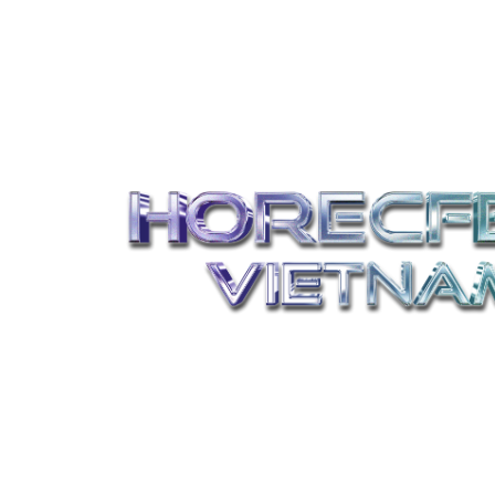
LỊCH TRÌNH
DIỄN GIẢ
Diễn đàn Công nghệ, Đổi mới s