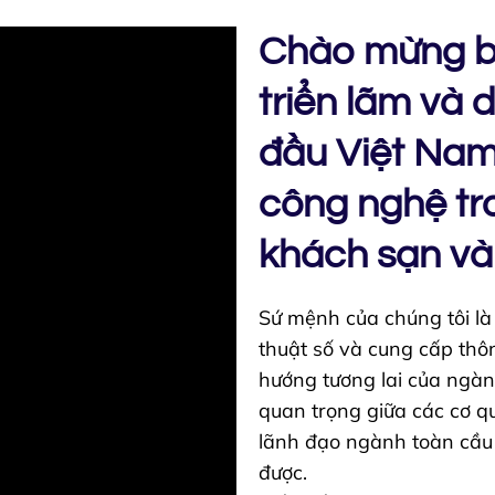
Chào mừng b
triển lãm và 
đầu Việt Nam
công nghệ tro
khách sạn và 
Sứ mệnh của chúng tôi là
thuật số và cung cấp thôn
hướng tương lai của ngàn
quan trọng giữa các cơ q
lãnh đạo ngành toàn cầu 
được.