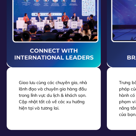
Giao lưu cùng các chuyên gia, nhà
Trưng b
lãnh đạo và chuyên gia hàng đầu
pháp củ
trong lĩnh vực du lịch & khách sạn.
hành có
Cập nhật tất cả về các xu hướng
phạm vi 
hiện tại và tương lai.
nâng tầm
của bạn