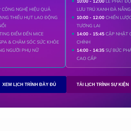
10:00 - 12:00
LỄ PHÁT ĐỘ
P CÔNG NGHỆ HIỆU QUẢ
LƯU TRÚ XANH ĐÀ NẴNG
RẠNG THIẾU HỤT LAO ĐỘNG
10:00 - 12:00
CHIẾN LƯỢC
NỔI
TƯƠNG LAI
ING ĐIỂM ĐẾN MICE
14:00 - 15:45
CẬP NHẬT Q
SPA & CHĂM SÓC SỨC KHỎE
CHÍNH
NG NGƯỜI PHỤ NỮ
14:00 - 14:35
SỰ BỨC PHÁ
CAO CẤP
XEM LỊCH TRÌNH ĐẦY ĐỦ
TẢI LỊCH TRÌNH SỰ KIỆN