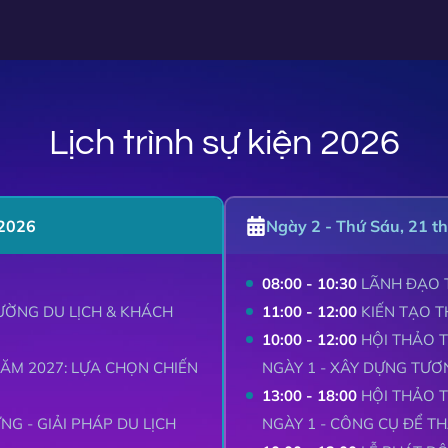
Lịch trình sự kiện 2026
 2026
Ngày 2 - Thứ Sáu, 21 t
08:00 - 10:30
LÃNH ĐẠO T
ƯỜNG DU LỊCH & KHÁCH
11:00 - 12:00
KIẾN TẠO T
10:00 - 12:00
HỘI THẢO T
NĂM 2027: LỰA CHỌN CHIẾN
NGÀY 1 - XÂY DỰNG TƯƠ
13:00 - 18:00
HỘI THẢO T
G - GIẢI PHÁP DU LỊCH
NGÀY 1 - CÔNG CỤ ĐỂ 