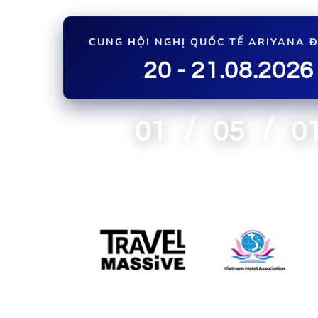
CUNG HỘI NGHỊ QUỐC TẾ ARIYANA 
20 - 21.08.2026
/
/
01
05
0
TUẦN
NGÀY
GIỜ
Được hỗ trợ bởi