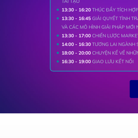
TÁI TẠO
13:30 - 16:20
THÚC ĐẨY TÍCH HỢ
13:30 - 16:45
GIẢI QUYẾT TÌNH T
VÀ CÁC MÔ HÌNH GIẢI PHÁP MỚI 
13:30 - 17:00
CHIẾN LƯỢC MARKET
14:00 - 16:30
TƯƠNG LAI NGÀNH 
18:00 - 20:00
CHUYỆN KỂ VỀ NHỮ
16:30 - 19:00
GIAO LƯU KẾT NỐI