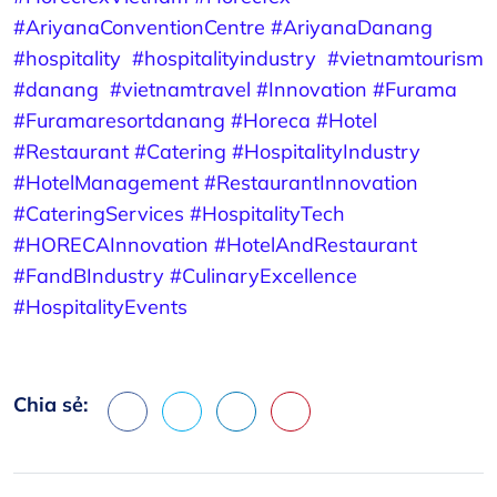
#AriyanaConventionCentre
#AriyanaDanang
#hospitality
#hospitalityindustry
#vietnamtourism
#danang
#vietnamtravel
#Innovation
#Furama
#Furamaresortdanang
#Horeca
#Hotel
#Restaurant
#Catering
#HospitalityIndustry
#HotelManagement
#RestaurantInnovation
#CateringServices
#HospitalityTech
#HORECAInnovation
#HotelAndRestaurant
#FandBIndustry
#CulinaryExcellence
#HospitalityEvents
Chia sẻ:
Facebook
X
LinkedIn
Pinterest