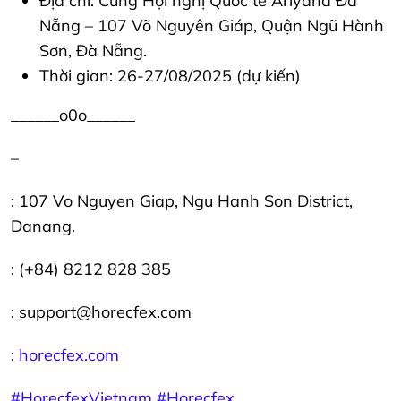
Địa chỉ: Cung Hội nghị Quốc tế Ariyana Đà
Nẵng – 107 Võ Nguyên Giáp, Quận Ngũ Hành
Sơn, Đà Nẵng.
Thời gian: 26-27/08/2025 (dự kiến)
______o0o______
–
: 107 Vo Nguyen Giap, Ngu Hanh Son District,
Danang.
: (+84) 8212 828 385
: support@horecfex.com
:
horecfex.com
#HorecfexVietnam
#Horecfex