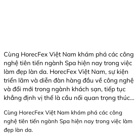
FandBIndustry
Furama
Furamaresortdanang
Horeca
HORECAInnovation
Horecfex
HorecfexVietnam
hospitality
HospitalityEvents
HospitalityIndustry
HospitalityTech
Hotel
HotelAndRestaurant
HotelManagement
Innovation
Restaurant
RestaurantInnovation
vietnamtourism
vietnamtravel
Cùng HorecFex Việt Nam khám phá các công
nghệ tiên tiến ngành Spa hiện nay trong việc
làm đẹp làn da. HorecFex Việt Nam, sự kiện
triển lãm và diễn đàn hàng đầu về công nghệ
và đổi mới trong ngành khách sạn, tiếp tục
khẳng định vị thế là cầu nối quan trọng thúc…
Cùng HorecFex Việt Nam khám phá các công
nghệ tiên tiến ngành Spa hiện nay trong việc làm
đẹp làn da.