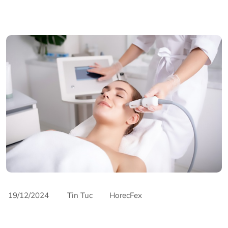
19/12/2024
Tin Tuc
HorecFex
AriyanaConventionCentre
AriyanaDanang
Catering
CateringServices
CulinaryExcellence
danang