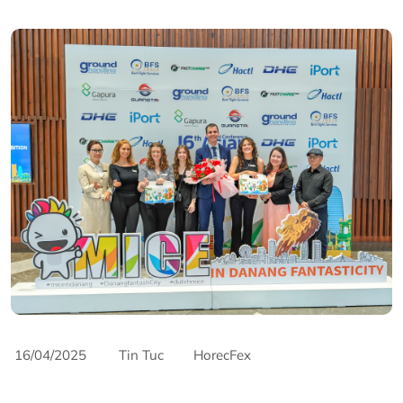
16/04/2025
Tin Tuc
HorecFex
AriyanaConventionCentre
AriyanaDanang
Catering