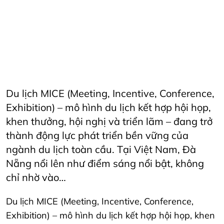
CateringServices
CulinaryExcellence
danang
FandBIndustry
Furama
Furamaresortdanang
Horeca
HORECAInnovation
Horecfex
HorecfexVietnam
hospitality
HospitalityEvents
HospitalityIndustry
HospitalityTech
Hotel
HotelAndRestaurant
HotelManagement
Innovation
Restaurant
RestaurantInnovation
Spa
vietnamtourism
vietnamtravel
Du lịch MICE (Meeting, Incentive, Conference,
Exhibition) – mô hình du lịch kết hợp hội họp,
khen thưởng, hội nghị và triển lãm – đang trở
thành động lực phát triển bền vững của
ngành du lịch toàn cầu. Tại Việt Nam, Đà
Nẵng nổi lên như điểm sáng nổi bật, không
chỉ nhờ vào…
Du lịch MICE (Meeting, Incentive, Conference,
Exhibition) – mô hình du lịch kết hợp hội họp, khen