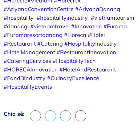
#HorecfexVietnam
#Horecfex
#AriyanaConventionCentre
#AriyanaDanang
#hospitality
#hospitalityindustry
#vietnamtourism
#danang
#vietnamtravel
#Innovation
#Furama
#Furamaresortdanang
#Horeca
#Hotel
#Restaurant
#Catering
#HospitalityIndustry
#HotelManagement
#RestaurantInnovation
#CateringServices
#HospitalityTech
#HORECAInnovation
#HotelAndRestaurant
#FandBIndustry
#CulinaryExcellence
#HospitalityEvents
Chia sẻ:
Facebook
X
LinkedIn
Pinterest