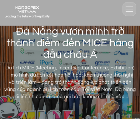
Đà Nẵng vươn mình trở
thành điểm đến MICE hàng
đầu châu Á
Du lịch MICE (Meeting, Incentive, Conference, Exhibition)
– mô hình du lịch kết hợp hội họp, khen thưởng, hội nghị
và triển lãm – đang trở thành động lực phát triển bền
vững của ngành du lịch toàn cầu. Tại Việt Nam, Đà Nẵng
nổi lên như điểm sáng nổi bật, không chỉ nhờ vào…