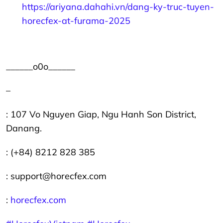
https://ariyana.dahahi.vn/dang-ky-truc-tuyen-
horecfex-at-furama-2025
______o0o______
–
: 107 Vo Nguyen Giap, Ngu Hanh Son District,
Danang.
: (+84) 8212 828 385
: support@horecfex.com
:
horecfex.com