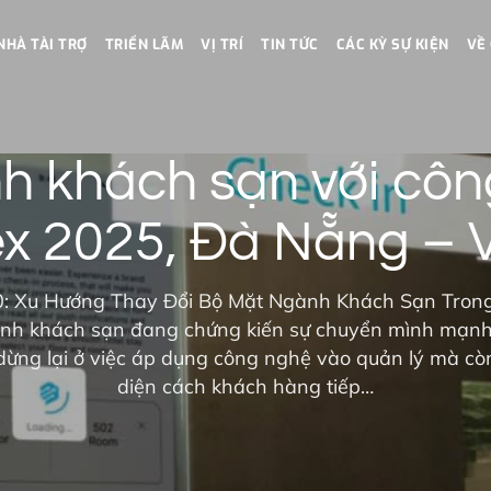
NHÀ TÀI TRỢ
TRIỂN LÃM
VỊ TRÍ
TIN TỨC
CÁC KỲ SỰ KIỆN
VỀ
h khách sạn với công
x 2025, Đà Nẵng – 
0: Xu Hướng Thay Đổi Bộ Mặt Ngành Khách Sạn Trong 
ành khách sạn đang chứng kiến sự chuyển mình mạn
dừng lại ở việc áp dụng công nghệ vào quản lý mà cò
diện cách khách hàng tiếp…