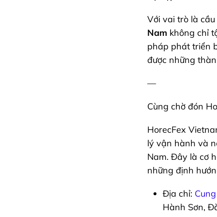
Với vai trò là c
Nam
không chỉ t
pháp phát triển 
được những thành
—
Cùng chờ đón Ho
HorecFex Vietnam
lý vận hành và n
Nam. Đây là cơ h
những định hướng
Địa chỉ:
Cung 
Hành Sơn, Đ