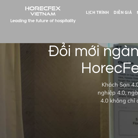
LỊCH TRÌNH
DIỄN GIẢ
Đổi mới ngàn
HorecFe
Khách Sạn 4.
nghiệp 4.0, ng
4.0 không chỉ 