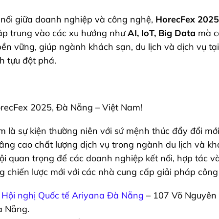
ầu nối giữa doanh nghiệp và công nghệ,
HorecFex 2025
ập trung vào các xu hướng như
AI, IoT, Big Data
mà cò
bền vững, giúp ngành khách sạn, du lịch và dịch vụ tạ
 tựu đột phá.
recFex 2025, Đà Nẵng – Việt Nam!
 là sự kiện thường niên với sứ mệnh thúc đẩy đổi mới
âng cao chất lượng dịch vụ trong ngành du lịch và khá
ội quan trọng để các doanh nghiệp kết nối, hợp tác 
 chiến lược mới với các nhà cung cấp giải pháp công 
Hội nghị Quốc tế Ariyana Đà Nẵng
– 107 Võ Nguyên 
à Nẵng.