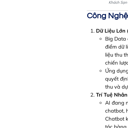
Khách Sạn 
Công Nghệ
Dữ Liệu Lớn 
Big Data 
điểm dữ l
liệu thu 
chiến lượ
Ứng dụng 
quyết địn
thu và dự
Trí Tuệ Nhân 
AI đang n
chatbot, 
Chatbot 
tác hàng 