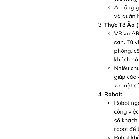
AI cũng g
và quản l
Thực Tế Ảo (
VR và AR 
sạn. Từ v
phòng, cô
khách hà
Nhiều chu
giúp các 
xa một cá
Robot:
Robot ngà
công việc
số khách 
robot để 
Robot khô