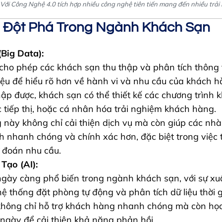
Với Công Nghệ 4.0 tích hợp nhiều công nghệ tiên tiến mang đến nhiều trải
 Đột Phá Trong Ngành Khách Sạn
(Big Data):
cho phép các khách sạn thu thập và phân tích thông t
iệu để hiểu rõ hơn về hành vi và nhu cầu của khách h
thập được, khách sạn có thể thiết kế các chương trình k
c tiếp thị, hoặc cá nhân hóa trải nghiệm khách hàng.
này không chỉ cải thiện dịch vụ mà còn giúp các nhà
h nhanh chóng và chính xác hơn, đặc biệt trong việc 
 đoán nhu cầu.
Tạo (AI):
gày càng phổ biến trong ngành khách sạn, với sự xuấ
hệ thống đặt phòng tự động và phân tích dữ liệu thời g
không chỉ hỗ trợ khách hàng nhanh chóng mà còn học 
ngày để cải thiện khả năng phản hồi.