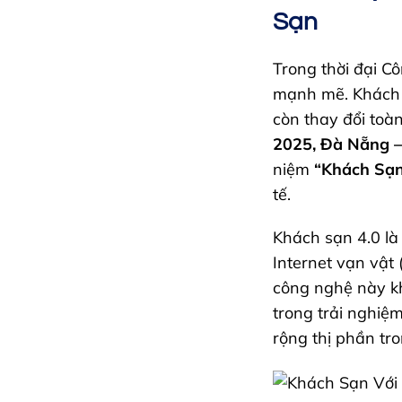
Sạn
Trong thời đại C
mạnh mẽ. Khách s
còn thay đổi toà
2025, Đà Nẵng –
niệm
“Khách Sạn
tế.
Khách sạn 4.0 là s
Internet vạn vật 
công nghệ này kh
trong trải nghiệ
rộng thị phần tro