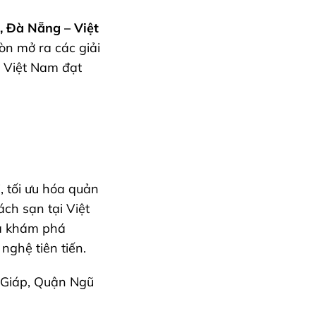
, Đà Nẵng – Việt
n mở ra các giải
i Việt Nam đạt
, tối ưu hóa quản
ch sạn tại Việt
và khám phá
nghệ tiên tiến.
Giáp, Quận Ngũ