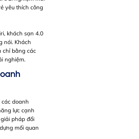
rẻ yêu thích công
ri, khách sạn 4.0
g nói. Khách
n chỉ bằng các
ải nghiệm.
Doanh
o các doanh
ăng lực cạnh
giải pháp đổi
y dựng mối quan