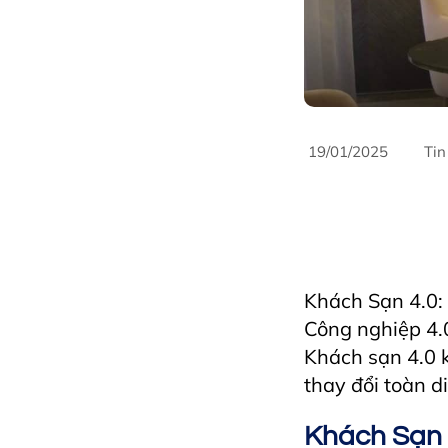
19/01/2025
Tin
AriyanaConventionCe
FandBIndustry
Fur
hospitality
Hospita
HotelManagement
Khách Sạn 4.0:
Công nghiệp 4.
Khách sạn 4.0 
thay đổi toàn d
Khách Sạn 