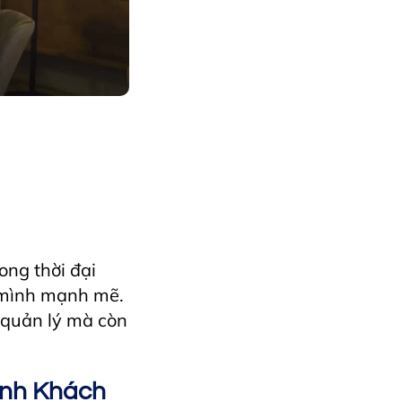
lence
danang
x
HorecfexVietnam
Restaurant
vietnamtravel
ng thời đại
 mình mạnh mẽ.
 quản lý mà còn
ành Khách