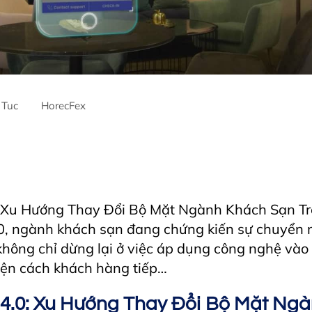
 Tuc
HorecFex
ntre
AriyanaDanang
Catering
CateringServices
CulinaryExcel
ama
Furamaresortdanang
Horeca
HORECAInnovation
Horecfe
lityEvents
HospitalityIndustry
HospitalityTech
Hotel
HotelAnd
Innovation
Restaurant
RestaurantInnovation
vietnamtourism
 Xu Hướng Thay Đổi Bộ Mặt Ngành Khách Sạn Tro
0, ngành khách sạn đang chứng kiến sự chuyển
không chỉ dừng lại ở việc áp dụng công nghệ vào
iện cách khách hàng tiếp…
4.0: Xu Hướng Thay Đổi Bộ Mặt Ng