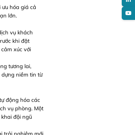
i ưu hóa giá cả
ạn lớn.
dịch vụ khách
rước khi đặt
 cảm xúc với
ng tương lai,
 dựng niềm tin từ
 tự động hóa các
ịch vụ phòng. Một
n khai đội ngũ
i trải nghiệm mới