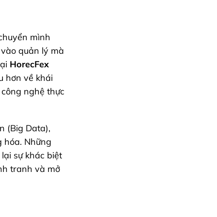
 chuyển mình
 vào quản lý mà
Tại
HorecFex
u hơn về khái
n công nghệ thực
n (Big Data),
ng hóa. Những
ại sự khác biệt
ạnh tranh và mở