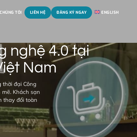
 CHÚNG TÔI
LIÊN HỆ
ĐĂNG KÝ NGAY
ENGLISH
 nghệ 4.0 tại
Việt Nam
thời đại Công
h mẽ. Khách sạn
n thay đổi toàn