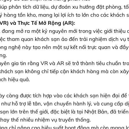
iúp phân tích dữ liệu, dự đoán xu hướng đặt phòng, tố
ý hàng tồn kho, mang lại lợi ích to lớn cho các khách s
VR) và Thực Tế Mở Rộng (AR):
đang mở ra một kỷ nguyên mới trong việc giới thiệu 
iệc tham quan khách sạn ảo đến trải nghiệm dịch vụ t
ng nghệ này tạo nên một sự kết nối trực quan và đầy
ng.
yên gia tin rằng VR và AR sẽ trở thành tiêu chuẩn tro
khách sạn không chỉ tiếp cận khách hàng mà còn xây
ch hiệu quả.
y càng được tích hợp vào các khách sạn hiện đại để
 như hỗ trợ lễ tân, vận chuyển hành lý, và cung cấp d
sạn lớn trên thế giới, đặc biệt là tại Nhật Bản, đã triể
thay thế nhiều nhiệm vụ truyền thống.
ng chỉ nâng cao hiệu suất hoạt động mà còn mang lạ