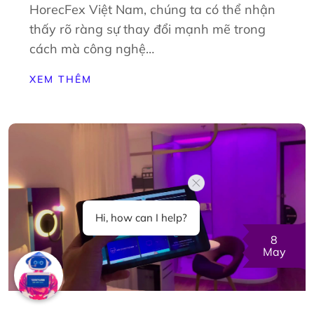
HorecFex Việt Nam, chúng ta có thể nhận
thấy rõ ràng sự thay đổi mạnh mẽ trong
cách mà công nghệ…
XEM THÊM
Hi, how can I help?
8
May