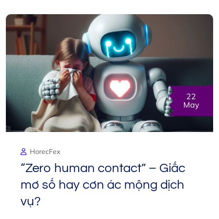
22
May
HorecFex
“Zero human contact” – Giấc
mơ số hay cơn ác mộng dịch
vụ?