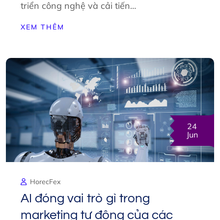
triển công nghệ và cải tiến…
XEM THÊM
24
Jun
HorecFex
AI đóng vai trò gì trong
marketing tự động của các