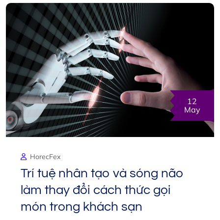
12
May
HorecFex
Trí tuệ nhân tạo và sóng não
làm thay đổi cách thức gọi
món trong khách sạn