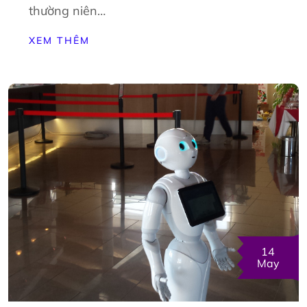
thường niên…
XEM THÊM
14
May