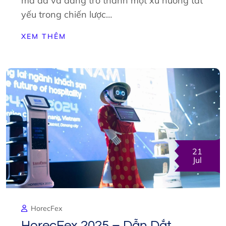
mà đã và đang trở thành một xu hướng tất
yếu trong chiến lược…
XEM THÊM
21
Jul
HorecFex
HorecFex 2025 – Dẫn Dắt