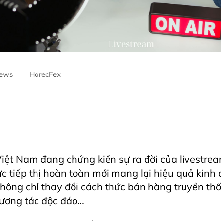
ews
HorecFex
Centre
#AriyanaDanang
#Catering
#CateringServices
#Culinar
urama
#Furamaresortdanang
#Horeca
#HORECAInnovation
#
#hospitality
#hospitalityindustry
#HospitalityTech
#Hotel
#Ho
aurant
#RestaurantInnovation
#vietnamtourism
#vietnamtravel
iệt Nam đang chứng kiến sự ra đời của livestrea
 tiếp thị hoàn toàn mới mang lại hiệu quả kinh d
hông chỉ thay đổi cách thức bán hàng truyền th
tương tác độc đáo…