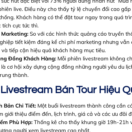
ó sức hút đặc biệt với 73% người dùng nhấn nút “Mua 
phiên live. Điều này cho thấy tỷ lệ chuyển đổi cao gấp 
 thống. Khách hàng có thể đặt tour ngay trong quá tr
tích cực tức thì.
 Marketing:
So với các hình thức quảng cáo truyền th
ghiệp tiết kiệm đáng kể chi phí marketing nhưng vẫ
 và tiếp cận hiệu quả khách hàng mục tiêu.
ộng Đồng Khách Hàng:
Mỗi phiên livestream không ch
là cơ hội xây dựng cộng đồng những người yêu du lịc
rung thành.
 Livestream Bán Tour Hiệu 
h Bản Chi Tiết:
Một buổi livestream thành công cần có
 giới thiệu điểm đến, lịch trình, giá cả và các ưu đãi đ
iểm Phù Hợp:
Thống kê cho thấy khung giờ 19h-21h v
lượng người xem livestream cao nhất.