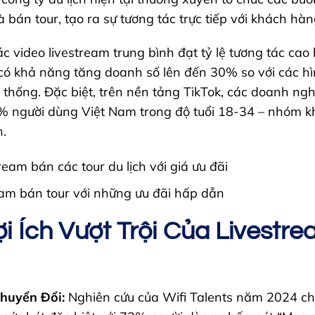
và bán tour, tạo ra sự tương tác trực tiếp với khách hà
c video livestream trung bình đạt tỷ lệ tương tác cao 
có khả năng tăng doanh số lên đến 30% so với các hì
thống. Đặc biệt, trên nền tảng TikTok, các doanh nghi
% người dùng Việt Nam trong độ tuổi 18-34 – nhóm 
h.
ream bán tour với những ưu đãi hấp dẫn
i Ích Vượt Trội Của Livestr
Chuyển Đổi:
Nghiên cứu của Wifi Talents năm 2024 ch