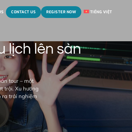
US
CONTACT US
REGISTER NOW
TIẾNG VIỆT
 lịch lên sàn
bán tour – một
t trội. Xu hướng
 ra trải nghiệm