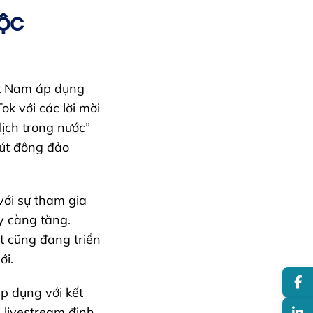
uộc
ệt Nam áp dụng
ok với các lời mời
lịch trong nước”
hút đông đảo
với sự tham gia
y càng tăng.
st cũng đang triển
ới.
p dụng với kết
i livestream định