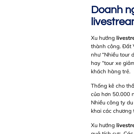
Doanh ng
livestre
Xu hướng
livest
thành công. Đất V
như “Nhiều tour d
hay “tour xe giả
khách hàng trẻ.
Thống kê cho thấy
của hơn 50.000 n
Nhiều công ty du 
khai các chương t
Xu hướng
livest
quả tích cực. Các