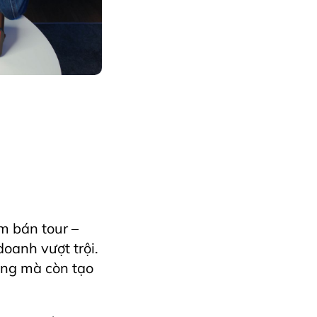
yExcellence
Horecfex
telAndRestaurant
livestream
m bán tour –
oanh vượt trội.
ống mà còn tạo