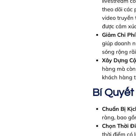
livestream c
theo dõi các 
video truyền
được cảm xúc 
Giảm Chi Phí
giúp doanh n
sóng rộng rãi
Xây Dựng C
hàng mà còn 
khách hàng t
Bí Quyết
Chuẩn Bị Kịc
ràng, bao gồm
Chọn Thời Đ
thời điểm có 