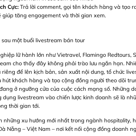
ích Cực:
Trả lời comment, gọi tên khách hàng và tạo 
sẽ giúp tăng engagement và thời gian xem.
sau một buổi livestream bán tour
ghiệp lữ hành lớn như Vietravel, Flamingo Redtours, 
tream cho thấy đây không phải trào lưu ngắn hạn. Nhi
riêng để lên kịch bản, sản xuất nội dung, tổ chức liv
 hút khách hàng và tạo cộng đồng người theo dõi tr
m đang ở ngưỡng cửa của cuộc cách mạng số. Những 
dụng livestream vào chiến lược kinh doanh sẽ là nh
ng thời gian tới.
 những xu hướng mới nhất trong ngành hospitality, h
Đà Nẵng – Việt Nam – nơi kết nối cộng đồng doanh n