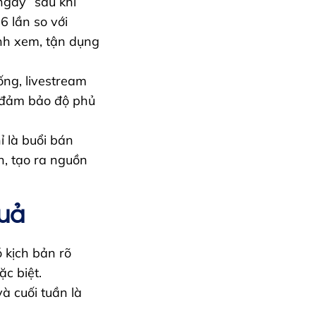
ngay” sau khi
6 lần so với
ình xem, tận dụng
ống, livestream
n đảm bảo độ phủ
ỉ là buổi bán
h, tạo ra nguồn
Quả
 kịch bản rõ
ặc biệt.
à cuối tuần là