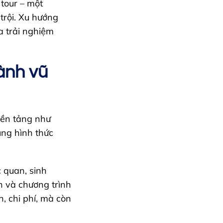
tour – một
trội. Xu hướng
a trải nghiệm
hành vũ
nền tảng như
ụng hình thức
c quan, sinh
n và chương trình
, chi phí, mà còn