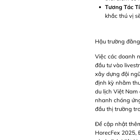
Tương Tác T
khắc thú vị 
Hậu trường đằng 
Việc các doanh n
đầu tư vào lives
xây dựng đội ngũ 
định kỳ nhằm thu
du lịch Việt Na
nhanh chóng ứng 
đầu thị trường tro
Để cập nhật thêm
HorecFex 2025, 