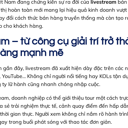
ệt Nam đang chứng kiến sự ra đời của
livestream
bán 
 thị hoàn toàn mới mang lại hiệu quả kinh doanh vượt 
ay đổi cách thức bán hàng truyền thống mà còn tạo r
o cho khách hàng.
m – từ công cụ giải trí trở t
 hàng mạnh mẽ
m gần đây, livestream đã xuất hiện dày đặc trên các 
, YouTube… Không chỉ người nổi tiếng hay KOLs tận d
 ty lữ hành cũng nhanh chóng nhập cuộc.
eam, doanh nghiệp có thể giới thiệu tour một cách trự
ia sẻ trải nghiệm thực tế, cảnh quay điểm đến hấp dẫ
thời gian thực. Người xem không chỉ nắm rõ hành trình
gay trong buổi phát sóng với thao tác đơn giản.