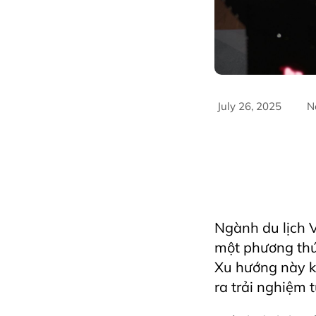
July 26, 2025
N
#AriyanaConvention
#FandBIndustry
#F
#HorecfexVietnam
#Innovation
#Rest
livestream bán tour
Ngành du lịch V
một phương thức
Xu hướng này k
ra trải nghiệm 