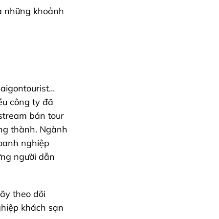
ra những khoảnh
Saigontourist…
ều công ty đã
estream bán tour
ung thành. Ngành
doanh nghiệp
ững người dẫn
ãy theo dõi
ghiệp khách sạn