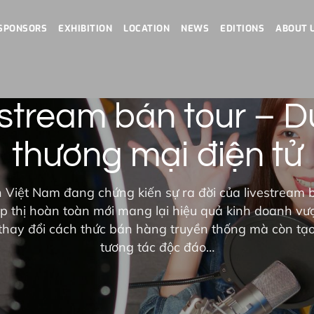
SPONSORS
EXHIBITION
LOCATION
NEWS
EDITIONS
ABOUT 
stream bán tour – Du
thương mại điện tử
 Việt Nam đang chứng kiến sự ra đời của livestream 
p thị hoàn toàn mới mang lại hiệu quả kinh doanh vượ
thay đổi cách thức bán hàng truyền thống mà còn tạo
tương tác độc đáo…