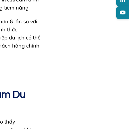
ng tiềm năng.
hơn 6 lần so với
nh thức
ệp du lịch có thể
khách hàng chính
eam Du
o thấy