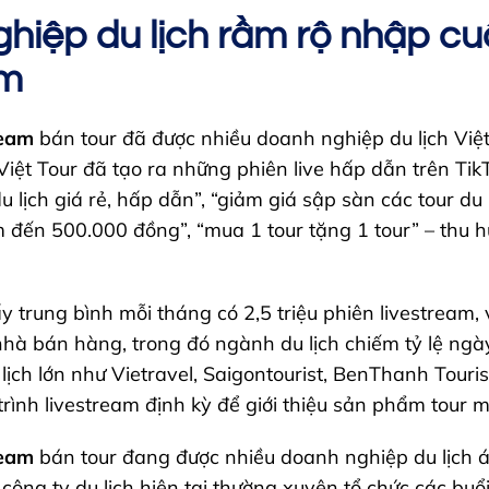
hiệp du lịch rầm rộ nhập c
am
ream
bán tour đã được nhiều doanh nghiệp du lịch Vi
iệt Tour đã tạo ra những phiên live hấp dẫn trên TikT
u lịch giá rẻ, hấp dẫn”, “giảm giá sập sàn các tour du 
m đến 500.000 đồng”, “mua 1 tour tặng 1 tour” – thu 
 trung bình mỗi tháng có 2,5 triệu phiên livestream, 
hà bán hàng, trong đó ngành du lịch chiếm tỷ lệ ngà
lịch lớn như Vietravel, Saigontourist, BenThanh Touri
rình livestream định kỳ để giới thiệu sản phẩm tour m
ream
bán tour đang được nhiều doanh nghiệp du lịch á
 công ty du lịch hiện tại thường xuyên tổ chức các buổ