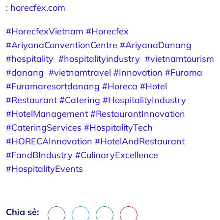
:
horecfex.com
#HorecfexVietnam
#Horecfex
#AriyanaConventionCentre
#AriyanaDanang
#hospitality
#hospitalityindustry
#vietnamtourism
#danang
#vietnamtravel
#Innovation
#Furama
#Furamaresortdanang
#Horeca
#Hotel
#Restaurant
#Catering
#HospitalityIndustry
#HotelManagement
#RestaurantInnovation
#CateringServices
#HospitalityTech
#HORECAInnovation
#HotelAndRestaurant
#FandBIndustry
#CulinaryExcellence
#HospitalityEvents
Chia sẻ:
Facebook
X
LinkedIn
Pinterest