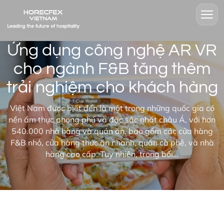
Ứng dụng công nghệ AR VR
cho ngành F&B tăng thêm
trải nghiệm cho khách hàng
Việt Nam được biết đến là một trong những quốc gia có
nền ẩm thực phong phú và đặc sắc nhất châu Á, với hơn
540.000 nhà hàng và quán ăn, bao gồm các cửa hàng
F&B nhỏ, cửa hàng thức ăn nhanh, quán cà phê, và nhà
hàng cao cấp. Tuy nhiên, trong bối…