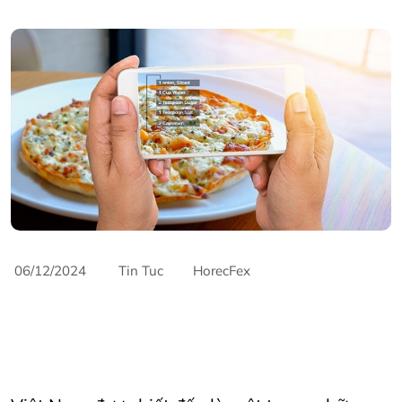
06/12/2024
Tin Tuc
HorecFex
AriyanaConventionCentre
AriyanaDanang
Catering
danang
Furama
Furamaresortdanang
Horeca
Horecfex
HorecfexVietnam
hospitality
HospitalityIndustry
Hotel
Innovation
Restaurant
vietnamtourism
vietnamtravel