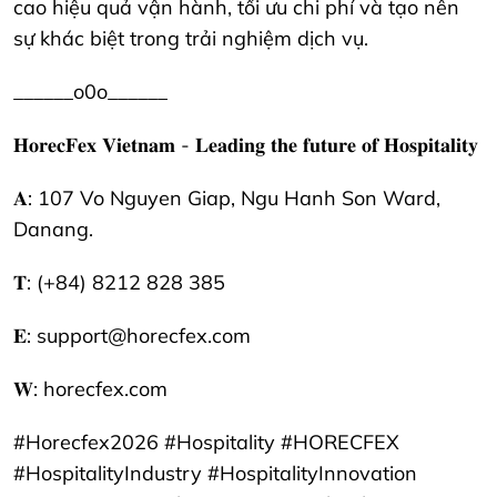
cao hiệu quả vận hành, tối ưu chi phí và tạo nên
sự khác biệt trong trải nghiệm dịch vụ.
______o0o______
𝐇𝐨𝐫𝐞𝐜𝐅𝐞𝐱 𝐕𝐢𝐞𝐭𝐧𝐚𝐦 - 𝐋𝐞𝐚𝐝𝐢𝐧𝐠 𝐭𝐡𝐞 𝐟𝐮𝐭𝐮𝐫𝐞 𝐨𝐟 𝐇𝐨𝐬𝐩𝐢𝐭𝐚𝐥𝐢𝐭𝐲
𝐀: 107 Vo Nguyen Giap, Ngu Hanh Son Ward,
Danang.
𝐓: (+84) 8212 828 385
𝐄: support@horecfex.com
𝐖: horecfex.com
#Horecfex2026 #Hospitality #HORECFEX
#HospitalityIndustry #HospitalityInnovation