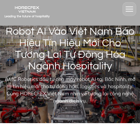
Robot AI Vào Việt Nam Báo
Hiệu Tín Hiệu Mới Cho
Tương Lai Tự Động Hóa
Ngành Hospitality
AMC Robotics đầu tư nhà máy robot AI tại Bắc Ninh, mở
ra tín hiệu mới cho tự động hóa, logistics và hospitality.
Cùng HORECFEX Việt Nam nhìn về tương lai công nghệ
ngành dịch vụ.