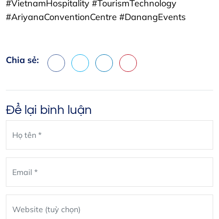
#VietnamHospitality #TourismTechnology
#AriyanaConventionCentre #DanangEvents
Chia sẻ:
Facebook
X
LinkedIn
Pinterest
Để lại bình luận
Leave
blank