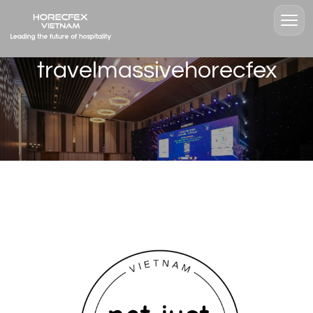
travelmassivehorecfex