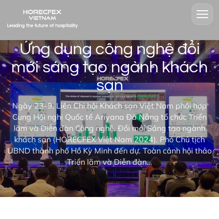
Ứng dụng công nghệ đổi
mới sáng tạo ngành khách
sạn
Ngày 23-9, Liên Chi hội Khách sạn Việt Nam phối hợp
Cung Hội nghị Quốc tế Ariyana Đà Nẵng tổ chức Triển
lãm và Diễn đàn Công nghệ, Đổi mới Sáng tạo ngành
khách sạn (HORECFEX Việt Nam 2024). Phó Chủ tịch
UBND thành phố Hồ Kỳ Minh đến dự. Toàn cảnh hội thảo
Triển lãm và Diễn đàn…