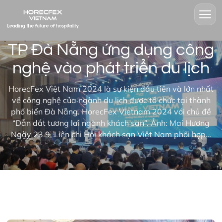
TP Đà Nẵng ứng dụng công
nghệ vào phát triển du lịch
HorecFex Việt Nam 2024 là sự kiện đầu tiên và lớn nhất
về công nghệ của ngành du lịch được tổ chức tại thành
phố biển Đà Nẵng. HorecFex Vietnam 2024 với chủ đề
“Dẫn dắt tương lai ngành khách sạn”. Ảnh: Mai Hương
Ngày 23.9, Liên chi Hội khách sạn Việt Nam phối hợp…