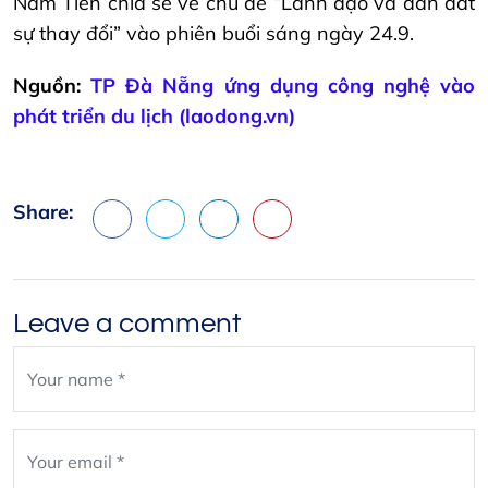
Nam Tiến chia sẻ về chủ đề “Lãnh đạo và dẫn dắt
sự thay đổi” vào phiên buổi sáng ngày 24.9.
Nguồn:
TP Đà Nẵng ứng dụng công nghệ vào
phát triển du lịch (laodong.vn)
Share:
Facebook
X
LinkedIn
Pinterest
Leave a comment
Leave
blank