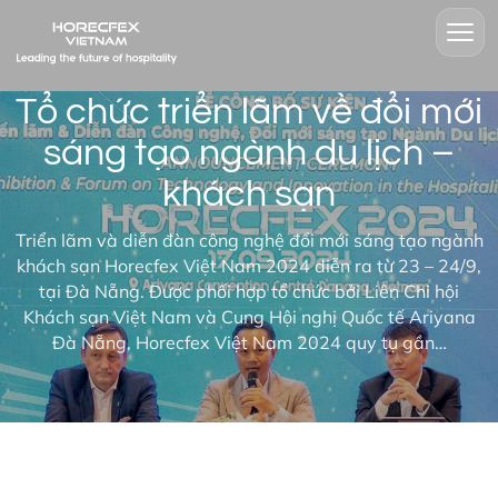
Tổ chức triển lãm về đổi mới
sáng tạo ngành du lịch –
khách sạn
Triển lãm và diễn đàn công nghệ đổi mới sáng tạo ngành
khách sạn Horecfex Việt Nam 2024 diễn ra từ 23 – 24/9,
tại Đà Nẵng. Được phối hợp tổ chức bởi Liên Chi hội
Khách sạn Việt Nam và Cung Hội nghị Quốc tế Ariyana
Đà Nẵng, Horecfex Việt Nam 2024 quy tụ gần…