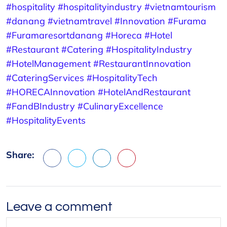
#hospitality
#hospitalityindustry
#vietnamtourism
#danang
#vietnamtravel
#Innovation
#Furama
#Furamaresortdanang
#Horeca
#Hotel
#Restaurant
#Catering
#HospitalityIndustry
#HotelManagement
#RestaurantInnovation
#CateringServices
#HospitalityTech
#HORECAInnovation
#HotelAndRestaurant
#FandBIndustry
#CulinaryExcellence
#HospitalityEvents
Share:
Facebook
X
LinkedIn
Pinterest
Leave a comment
Leave