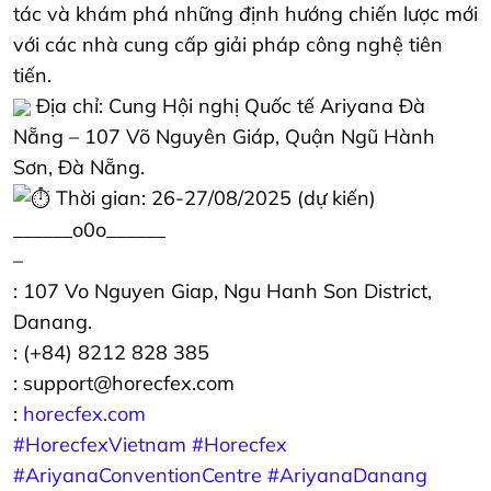
tác và khám phá những định hướng chiến lược mới
với các nhà cung cấp giải pháp công nghệ tiên
tiến.
Địa chỉ:
Cung Hội nghị Quốc tế Ariyana Đà
Nẵng
– 107 Võ Nguyên Giáp, Quận Ngũ Hành
Sơn, Đà Nẵng.
Thời gian:
26-27/08
/2025 (dự kiến)
______o0o______
–
: 107 Vo Nguyen Giap, Ngu Hanh Son District,
Danang.
: (+84) 8212 828 385
: support@horecfex.com
:
horecfex.com
#HorecfexVietnam
#Horecfex
#AriyanaConventionCentre
#AriyanaDanang