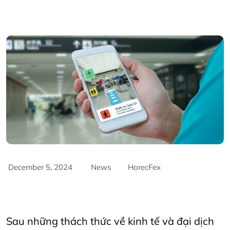
December 5, 2024
News
HorecFex
AriyanaDanang
Horeca
Horecfex
HorecfexVietnam
HospitalityEvents
Hotel
Restaurant
Sau những thách thức về kinh tế và đại dịch