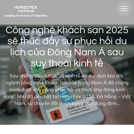
Công nghệ khách sạn 2025
sẽ thúc đẩy sự phục hồi du
lịch của Đông Nam Á sau
suy thoái kinh tế
Sau những thách thức về kinh tế và đại dịch kéo dài,
ngành công nghệ khách sạn của Đông Nam Á đã chứng
minh được khả năng phục hồi và thích ứng đáng kinh
ngạc. Như đã nêu bật tại HorecFex 2024, Đà Nẵng – Việt
Nam, sự chuyển đổi quan trọng này đang định…