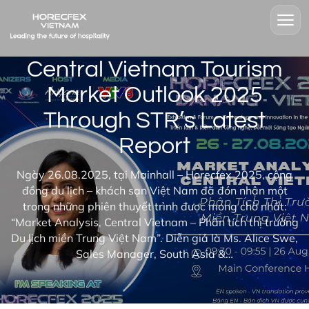
Central Vietnam Tourism
Market Outlook 2025
Through STR’s Latest
Report
Ngày 26.08.2025, tại Mainhall – Horecfex 2025, cộng
đồng du lịch – khách sạn Việt Nam đã đón nhận một
trong những phiên thuyết trình được mong chờ nhất:
“Market Analysis, Central Vietnam – Phân tích thị trường
Du lịch miền Trung Việt Nam”. Diễn giả là Ms. Alice Swe,
Sales Manager, South Asia &…