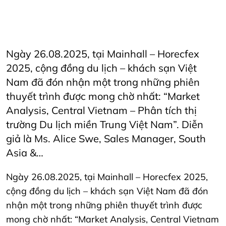
AriyanaConventionCentre
AriyanaDanang
Horeca
Horecfex
HorecfexVietnam
hospitality
HospitalityEvents
HospitalityIndustry
Hotel
MarketAnalysis
STR
Ngày 26.08.2025, tại Mainhall – Horecfex
2025, cộng đồng du lịch – khách sạn Việt
Nam đã đón nhận một trong những phiên
thuyết trình được mong chờ nhất: “Market
Analysis, Central Vietnam – Phân tích thị
trường Du lịch miền Trung Việt Nam”. Diễn
giả là Ms. Alice Swe, Sales Manager, South
Asia &…
Ngày 26.08.2025, tại Mainhall – Horecfex 2025,
cộng đồng du lịch – khách sạn Việt Nam đã đón
nhận một trong những phiên thuyết trình được
mong chờ nhất: “Market Analysis, Central Vietnam