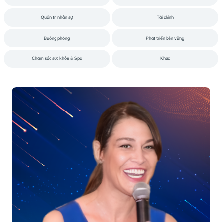
Travel Massive
Workshops
Cuộc thi
Thực phẩm & Đồ
Quản trị nhân sự
Tài chính
Buồng phòng
Phát triển bền 
Chăm sóc sức khỏe & Spa
Khác