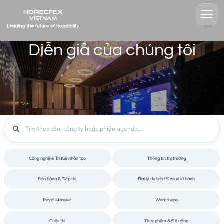
Diễn giả của chúng tôi
Công nghệ & Trí tuệ nhân tạo
Thông tin thị tr
Bán hàng & Tiếp thị
Đại lý du lịch / Đơn v