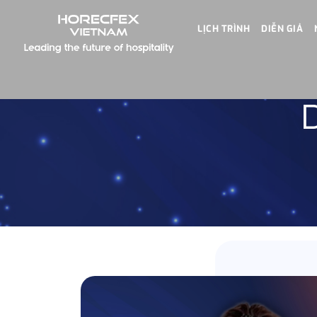
LỊCH TRÌNH
DIỄN GIẢ
D