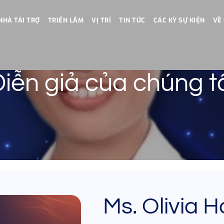
NHÀ TÀI TRỢ
TRIỂN LÃM
VỊ TRÍ
TIN TỨC
CÁC KỲ SỰ KIỆN
VỀ
iễn giả của chúng t
Ms. Olivia H