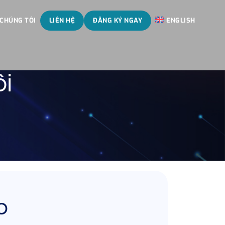
 CHÚNG TÔI
LIÊN HỆ
ĐĂNG KÝ NGAY
ENGLISH
ôi
o