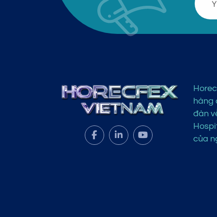
Horec
hàng đ
đàn v
Hospit
của ng