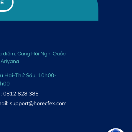
BE
a điểm: Cung Hội Nghị Quốc
 Ariyana
ứ Hai-Thứ Sáu, 10h00-
h00
l: 0812 828 385
ail: support@horecfex.com
Hi, how can I help?