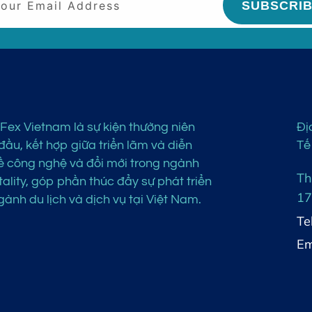
SUBSCRI
Fex Vietnam là sự kiện thường niên
Đị
ầu, kết hợp giữa triển lãm và diễn
Tế
ề công nghệ và đổi mới trong ngành
Th
ality, góp phần thúc đẩy sự phát triển
17
ành du lịch và dịch vụ tại Việt Nam.
Te
Em