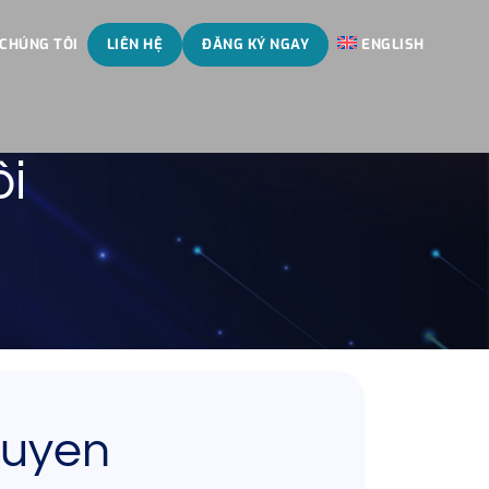
 CHÚNG TÔI
LIÊN HỆ
ĐĂNG KÝ NGAY
ENGLISH
ôi
guyen