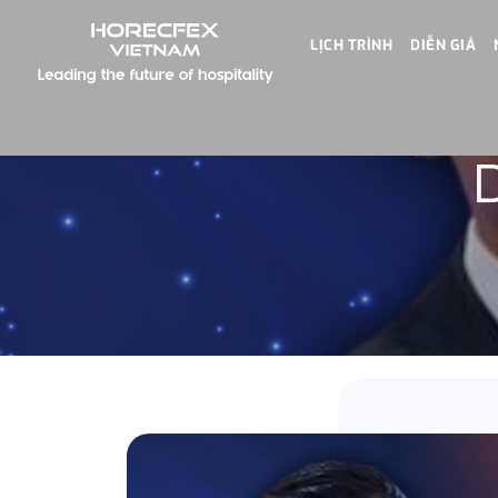
LỊCH TRÌNH
DIỄN GIẢ
D