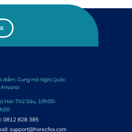
BE
a điểm: Cung Hội Nghị Quốc
 Ariyana
ứ Hai-Thứ Sáu, 10h00-
h00
l: 0812 828 385
ail: support@horecfex.com