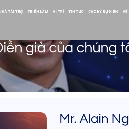
NHÀ TÀI TRỢ
TRIỂN LÃM
VỊ TRÍ
TIN TỨC
CÁC KỲ SỰ KIỆN
VỀ
iễn giả của chúng t
Mr. Alain N