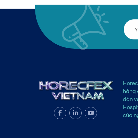
Horec
hàng đ
đàn v
Hospit
của ng