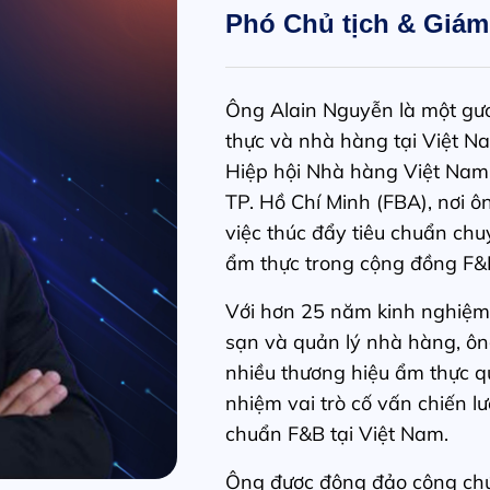
Phó Chủ tịch & Giám
Ông Alain Nguyễn là một gư
thực và nhà hàng tại Việt Na
Hiệp hội Nhà hàng Việt Nam
TP. Hồ Chí Minh (FBA), nơi ô
việc thúc đẩy tiêu chuẩn ch
ẩm thực trong cộng đồng F&
Với hơn 25 năm kinh nghiệm 
sạn và quản lý nhà hàng, ôn
nhiều thương hiệu ẩm thực qu
nhiệm vai trò cố vấn chiến l
chuẩn F&B tại Việt Nam.
Ông được đông đảo công chún