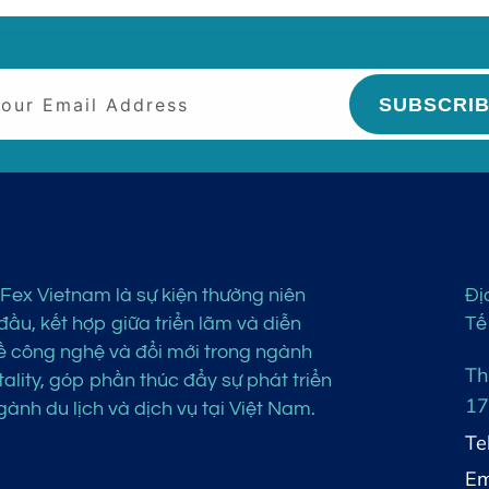
SUBSCRI
Fex Vietnam là sự kiện thường niên
Đị
ầu, kết hợp giữa triển lãm và diễn
Tế
ề công nghệ và đổi mới trong ngành
Th
ality, góp phần thúc đẩy sự phát triển
17
ành du lịch và dịch vụ tại Việt Nam.
Te
Em