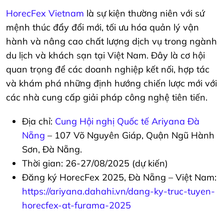
HorecFex Vietnam
là sự kiện thường niên với sứ
mệnh thúc đẩy đổi mới, tối ưu hóa quản lý vận
hành và nâng cao chất lượng dịch vụ trong ngành
du lịch và khách sạn tại Việt Nam. Đây là cơ hội
quan trọng để các doanh nghiệp kết nối, hợp tác
và khám phá những định hướng chiến lược mới với
các nhà cung cấp giải pháp công nghệ tiên tiến.
Địa chỉ:
Cung Hội nghị Quốc tế Ariyana Đà
Nẵng
– 107 Võ Nguyên Giáp, Quận Ngũ Hành
Sơn, Đà Nẵng.
Thời gian: 26-27/08/2025 (dự kiến)
Đăng ký HorecFex 2025, Đà Nẵng – Việt Nam:
https://ariyana.dahahi.vn/dang-ky-truc-tuyen-
horecfex-at-furama-2025