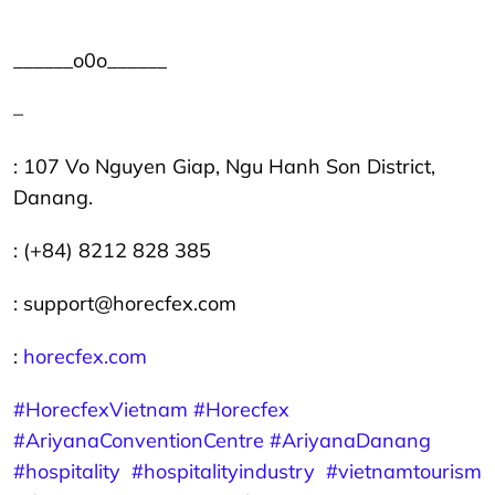
______o0o______
–
: 107 Vo Nguyen Giap, Ngu Hanh Son District,
Danang.
: (+84) 8212 828 385
: support@horecfex.com
:
horecfex.com
#HorecfexVietnam
#Horecfex
#AriyanaConventionCentre
#AriyanaDanang
#hospitality
#hospitalityindustry
#vietnamtourism