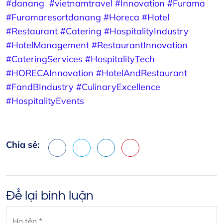
#danang
#vietnamtravel
#Innovation
#Furama
#Furamaresortdanang
#Horeca
#Hotel
#Restaurant
#Catering
#HospitalityIndustry
#HotelManagement
#RestaurantInnovation
#CateringServices
#HospitalityTech
#HORECAInnovation
#HotelAndRestaurant
#FandBIndustry
#CulinaryExcellence
#HospitalityEvents
Chia sẻ:
Facebook
X
LinkedIn
Pinterest
Để lại bình luận
Leave