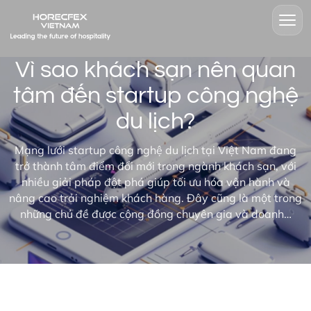
Vì sao khách sạn nên quan
tâm đến startup công nghệ
du lịch?
Mạng lưới startup công nghệ du lịch tại Việt Nam đang
trở thành tâm điểm đổi mới trong ngành khách sạn, với
nhiều giải pháp đột phá giúp tối ưu hóa vận hành và
nâng cao trải nghiệm khách hàng. Đây cũng là một trong
những chủ đề được cộng đồng chuyên gia và doanh…