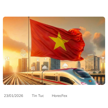
23/01/2026
Tin Tuc
HorecFex
AriyanaConventionCentre
AriyanaDanang
Horeca