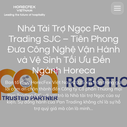
Nhà Tài Trợ Ngọc Pan
Trading SJC – Tiên Phong
Đưa Công Nghệ Vận Hành
và Vệ Sinh Tối Ưu Đến
Ngành Horeca
Ban tổ chức HorecFex Việt Nam 2025 xin trân trọng gửi
lời cảm ơn chân thành đến Công ty Cổ phần Thương mại
Pan Trading SJC với vai trò là Nhà tài trợ Ngọc của sự
kiện. Sự đồng hành của Pan Trading không chỉ là sự hỗ
trợ quý giá mà còn là minh…