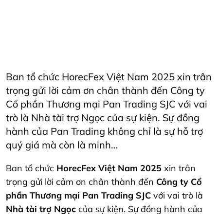
AriyanaConventionCentre
AriyanaDanang
danang
DanangCity
Horeca
Horecfex
Horecfex Vietnam
HorecfexVietnam
hospitality
HospitalityEvents
HospitalityIndustry
Hotel
Innovation
Restaurant
Vietnam
Ban tổ chức HorecFex Việt Nam 2025 xin trân
trọng gửi lời cảm ơn chân thành đến Công ty
Cổ phần Thương mại Pan Trading SJC với vai
trò là Nhà tài trợ Ngọc của sự kiện. Sự đồng
hành của Pan Trading không chỉ là sự hỗ trợ
quý giá mà còn là minh…
Ban tổ chức
HorecFex Việt Nam 2025
xin trân
trọng gửi lời cảm ơn chân thành đến
Công ty Cổ
phần Thương mại Pan Trading SJC
với vai trò là
Nhà tài trợ Ngọc
của sự kiện. Sự đồng hành của