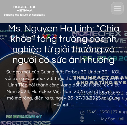
Ms. Nguyen Ha Linh: “Chìa
khóa” tăng trưởng doanh
nghiệp từ giải thưởng và
người có sức ảnh hưởng
Sự góp mặt của Gương mặt Forbes 30 Under 30 – KOL
với trang Facebook 2.6 triệu thành viên, Ms. Nguyen Ha
Linh Tiếp nối thành công vang dội của HorecFex Việt
Nam 2024, HorecFex Việt Nam 2025 sẽ trở lại với quy
mô mở rộng, diễn ra từ ngày 26–27/08/2025 tại Cung
Hội nghị…