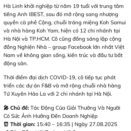
Hà Linh khởi nghiệp từ năm 19 tuổi với trung tâm
tiếng Anh IBEST, sau đó mở rộng sang nhượng
quyền cà phê Cộng, chuỗi tráng miệng Koh Samui
và nhà hàng Koh Yam, hiện có 12 chi nhánh tại
Hà Nội và TP.HCM. Cô cũng đồng sáng lập cộng
đồng Nghiện Nhà – group Facebook lớn nhất Việt
Nam về không gian sống, kiến trúc và đầu tư bất
động sản.
Thời điểm đại dịch COVID-19, cô tiếp tục phát
triển các dự án F&B và mở rộng chuỗi nhà hàng
Tứ Xuyên Hảo La với 2 chi nhánh tại Hà Nội.
🎤 Chủ đề:
Tác Động Của Giải Thưởng Và Người
Có Sức Ảnh Hưởng Đến Doanh Nghiệp
⏰ Thời gian:
15:40 – 16:35 | Ngày 27.08.2025