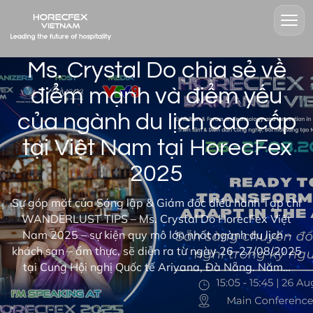
Ms. Crystal Do chia sẻ về
điểm mạnh và điểm yếu
của ngành du lịch cao cấp
tại Việt Nam tại HorecFex
2025
Sự góp mặt của Sáng lập & Giám đốc điều hành Tạp chí
WANDERLUST TIPS – Ms. Crystal Do HorecFex Việt
Nam 2025 – sự kiện quy mô lớn nhất ngành du lịch –
khách sạn – ẩm thực, sẽ diễn ra từ ngày 26–27/08/2025
tại Cung Hội nghị Quốc tế Ariyana, Đà Nẵng. Năm…