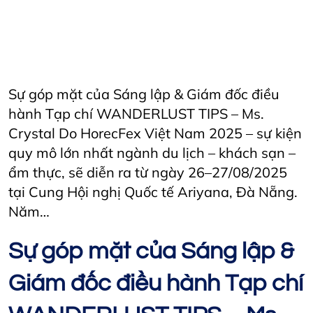
AriyanaConventionCentre
AriyanaDanang
danang
DanangCity
Horecfex
Horecfex Vietnam
HorecfexVietnam
hospitality
HospitalityEvents
HospitalityIndustry
Hotel
Restaurant
Vietnam
Sự góp mặt của Sáng lập & Giám đốc điều
hành Tạp chí WANDERLUST TIPS – Ms.
Crystal Do HorecFex Việt Nam 2025 – sự kiện
quy mô lớn nhất ngành du lịch – khách sạn –
ẩm thực, sẽ diễn ra từ ngày 26–27/08/2025
tại Cung Hội nghị Quốc tế Ariyana, Đà Nẵng.
Năm…
Sự góp mặt của Sáng lập &
Giám đốc điều hành Tạp chí