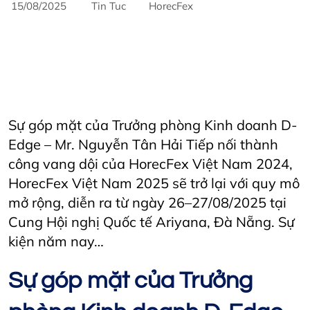
15/08/2025
Tin Tuc
HorecFex
AriyanaConventionCentre
AriyanaDanang
danang
DanangCity
Horecfex
Horecfex Vietnam
HorecfexVietnam
hospitality
HospitalityEvents
HospitalityIndustry
Hotel
Innovation
Restaurant
Vietnam
Sự góp mặt của Trưởng phòng Kinh doanh D-
Edge – Mr. Nguyễn Tân Hải Tiếp nối thành
công vang dội của HorecFex Việt Nam 2024,
HorecFex Việt Nam 2025 sẽ trở lại với quy mô
mở rộng, diễn ra từ ngày 26–27/08/2025 tại
Cung Hội nghị Quốc tế Ariyana, Đà Nẵng. Sự
kiện năm nay…
Sự góp mặt của Trưởng