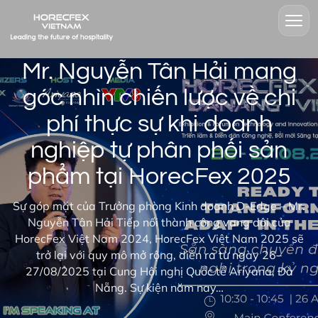
Mr. Nguyễn Tân Hải mang
góc nhìn chiến lược về chi
phí thực sự khi doanh
nghiệp tự phân phối sản
phẩm tại HorecFex 2025
Sự góp mặt của Trưởng phòng Kinh doanh D-Edge – Mr.
Nguyễn Tân Hải Tiếp nối thành công vang dội của
HorecFex Việt Nam 2024, HorecFex Việt Nam 2025 sẽ
trở lại với quy mô mở rộng, diễn ra từ ngày 26–
27/08/2025 tại Cung Hội nghị Quốc tế Ariyana, Đà
Nẵng. Sự kiện năm nay…