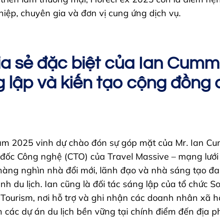
hiệp, chuyên gia và đơn vị cung ứng dịch vụ.
ia sẻ đặc biệt của Ian Cumm
 lập và kiến tạo cộng đồng d
am 2025 vinh dự chào đón sự góp mặt của Mr. Ian Cu
đốc Công nghệ (CTO) của Travel Massive – mạng lướ
 hàng nghìn nhà đổi mới, lãnh đạo và nhà sáng tạo đa
nh du lịch. Ian cũng là đối tác sáng lập của tổ chức So
 Tourism, nơi hỗ trợ và ghi nhận các doanh nhân xã h
ển các dự án du lịch bền vững tại chính điểm đến địa 