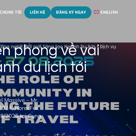
 CHÚNG TÔI
LIÊN HỆ
ĐĂNG KÝ NGAY
ENGLISH
n phong về vai
nh du lịch tới
l Massive – Mr.
2024, HorecFex
08/2025 tại Cung