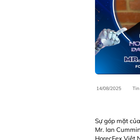
14/08/2025
Tin
AriyanaConventionCe
hospitality
Hospita
Sự góp mặt của
Mr. Ian Cummin
HorecFex Việt N