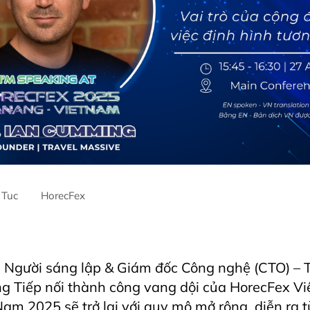
 Tuc
HorecFex
ntre
AriyanaDanang
danang
Horecfex
Horecfex Vietnam
H
lityEvents
HospitalityIndustry
Hotel
Innovation
Restaurant
 Người sáng lập & Giám đốc Công nghệ (CTO) – T
g Tiếp nối thành công vang dội của HorecFex V
am 2025 sẽ trở lại với quy mô mở rộng, diễn ra 