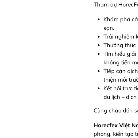
Tham dự HorecFe
Khám phá các
sạn.
Trải nghiệm 
Thưởng thức 
Tìm hiểu giả
không tiền m
Tiếp cận dịc
thiện môi trư
Kết nối trực 
du lịch – dịch
Cùng chào đón sự
Horecfex Việt 
phong, kiến tạo 