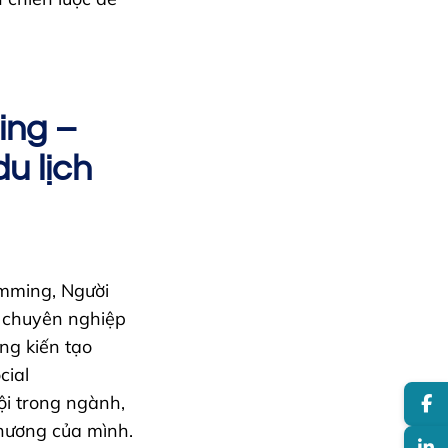
ing –
u lịch
mming, Người
i chuyên nghiệp
ng kiến tạo
cial
ội trong ngành,
phương của mình.