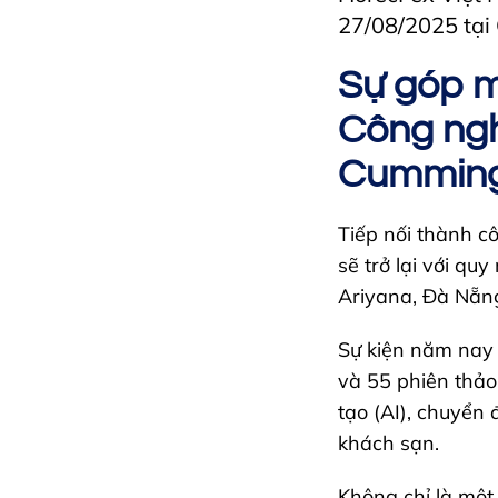
27/08/2025 tại
Sự góp m
Công ngh
Cummin
Tiếp nối thành 
sẽ trở lại với q
Ariyana, Đà Nẵn
Sự kiện năm nay 
và 55 phiên thảo
tạo (AI), chuyển 
khách sạn.
Không chỉ là một