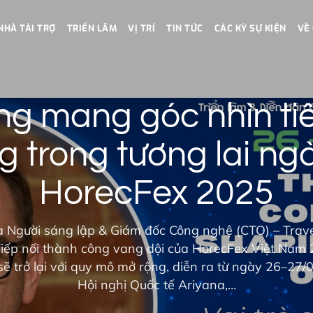
NHÀ TÀI TRỢ
TRIỂN LÃM
VỊ TRÍ
TIN TỨC
CÁC KỲ SỰ KIỆN
VỀ
ng mang góc nhìn tiê
 trong tương lai ngà
HorecFex 2025
 Người sáng lập & Giám đốc Công nghệ (CTO) – Trave
iếp nối thành công vang dội của HorecFex Việt Nam 
ẽ trở lại với quy mô mở rộng, diễn ra từ ngày 26–27/
Hội nghị Quốc tế Ariyana,…