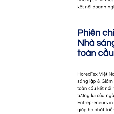
kết nối doanh ng
Phiên ch
Nhà sáng
toàn cầu
HorecFex Việt N
sáng lập & Giám 
toàn cầu kết nối
tương lai của ngà
Entrepreneurs in
giúp họ phát tri