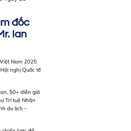
ám đốc
r. Ian
 Việt Nam 2025
 Hội nghị Quốc tế
an, 50+ diễn giả
ư Trí tuệ Nhân
nh du lịch –
 chiến lược để