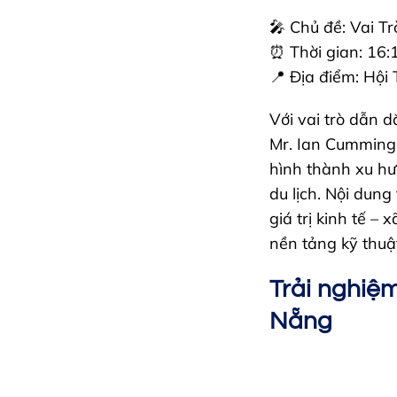
🎤 Chủ đề: Vai 
⏰ Thời gian: 16:
📍 Địa điểm: Hội
Với vai trò dẫn 
Mr. Ian Cumming 
hình thành xu hư
du lịch. Nội dung
giá trị kinh tế –
nền tảng kỹ thuậ
Trải nghiệm
Nẵng