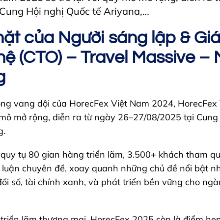
 Cung Hội nghị Quốc tế Ariyana,…
ặt của Người sáng lập & Gi
ệ (CTO) – Travel Massive – M
g
công vang dội của HorecFex Việt Nam 2024, HorecFex
uy mô mở rộng, diễn ra từ ngày 26–27/08/2025 tại Cung
g.
quy tụ 80 gian hàng triển lãm, 3.500+ khách tham qu
 luận chuyên đề, xoay quanh những chủ đề nổi bật nh
đổi số, tài chính xanh, và phát triển bền vững cho ngà
 triển lãm thương mại, HorecFex 2025 còn là điểm hẹn