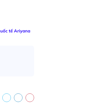
uốc tế Ariyana
cebook
X
LinkedIn
Pinterest