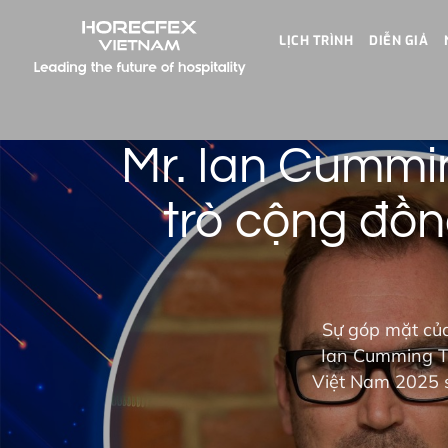
LỊCH TRÌNH
DIỄN GIẢ
Mr. Ian Cummi
trò cộng đồng
Sự góp mặt của
Ian Cumming T
Việt Nam 2025 s