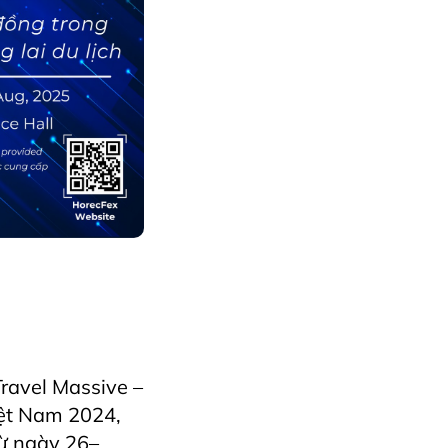
orecfexVietnam
ravel Massive –
iệt Nam 2024,
từ ngày 26–