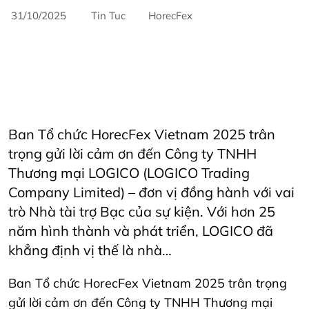
31/10/2025
Tin Tuc
HorecFex
AriyanaConventionCentre
AriyanaDanang
danang
DanangCity
Horeca
Horecfex
Horecfex Vietnam
HorecfexVietnam
hospitality
HospitalityEvents
HospitalityIndustry
Hotel
Innovation
Restaurant
Vietnam
Ban Tổ chức HorecFex Vietnam 2025 trân
trọng gửi lời cảm ơn đến Công ty TNHH
Thương mại LOGICO (LOGICO Trading
Company Limited) – đơn vị đồng hành với vai
trò Nhà tài trợ Bạc của sự kiện. Với hơn 25
năm hình thành và phát triển, LOGICO đã
khẳng định vị thế là nhà…
Ban Tổ chức HorecFex Vietnam 2025 trân trọng
gửi lời cảm ơn đến Công ty TNHH Thương mại