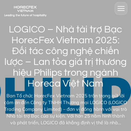
LOGICO – Nhà tài trợ Bạc
HorecFex Vietnam 2025:
Đối tác công nghệ chiến
lược – Lan tỏa giá trị thương
hiệu Philips trong ngành
Horeca Việt Nam
Ban Tổ chức HorecFex Vietnam 2025 trân trọng gửi lời
cảm ơn đến Công ty TNHH Thương mại LOGICO (LOGICO
Trading Company Limited) – đơn vị đồng hành với vai trò
Nhà tài trợ Bạc của sự kiện. Với hơn 25 năm hình thành
và phát triển, LOGICO đã khẳng định vị thế là nhà…