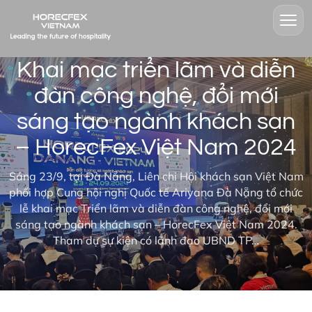
Khai mạc triển lãm và diễn
đàn công nghệ, đổi mới
sáng tạo ngành khách sạn
– HorecFex Việt Nam 2024
Sáng 23/9, tại Đà Nẵng, Liên chi Hội khách sạn Việt Nam
phối hợp Cung hội nghị Quốc tế Ariyana Đà Nẵng tổ chức
lễ khai mạc Triển lãm và diễn đàn công nghệ, đổi mới
sáng tạo ngành khách sạn – HorecFex Việt Nam 2024.
Tham dự sự kiện có lãnh đạo UBND TP…