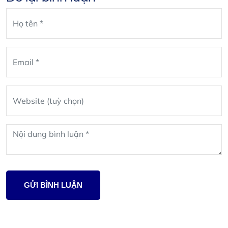
Leave
blank
GỬI BÌNH LUẬN