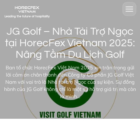
JG Golf – Nhà Tài Trợ Ngọc
tại HorecFex Vietnam 2025:
Nâng Tầm Du Lịch Golf
Ban tổ chức HorecFex Việt Nam 2025 xin trân trọng gửi
lời cảm ơn chân thành đến Công ty Cổ phần JG Golf Việt
Nam với vai trò là Nhà tài trợ Ngọc của sự kiện. Sự đồng
hành của JG Golf không chỉ là một sự hỗ trợ giá trị mà còn
là minh…