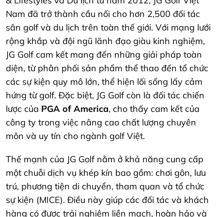
& Lifestyles và Du lịch từ năm 2012, JG Golf Việt
Nam đã trở thành cầu nối cho hơn 2,500 đối tác
sân golf và du lịch trên toàn thế giới. Với mạng lưới
rộng khắp và đội ngũ lãnh đạo giàu kinh nghiệm,
JG Golf cam kết mang đến những giải pháp toàn
diện, từ phân phối sản phẩm thể thao đến tổ chức
các sự kiện quy mô lớn, thể hiện lối sống lấy cảm
hứng từ golf. Đặc biệt, JG Golf còn là đối tác chiến
lược của
PGA of America
, cho thấy cam kết của
công ty trong việc nâng cao chất lượng chuyên
môn và uy tín cho ngành golf Việt.
Thế mạnh của JG Golf nằm ở khả năng cung cấp
một chuỗi dịch vụ khép kín bao gồm: chơi gôn, lưu
trú, phương tiện di chuyển, tham quan và tổ chức
sự kiện (MICE). Điều này giúp các đối tác và khách
hàng có được trải nghiệm liền mạch, hoàn hảo và