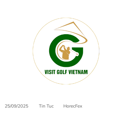
25/09/2025
Tin Tuc
HorecFex
AriyanaDanang
danang
Horeca
Horecfex
Horecfex Vietnam
HorecfexVietnam
hospitality
HospitalityEvents
HospitalityIndustry
Hotel
Innovation