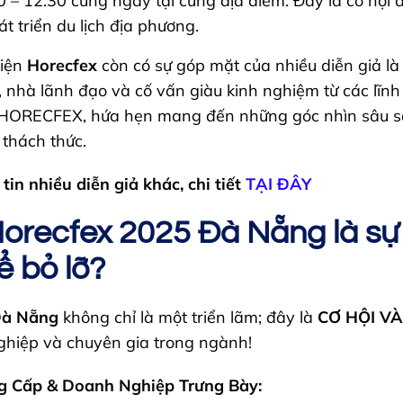
0 – 12:30 cùng ngày tại cùng địa điểm. Đây là cơ hội 
át triển du lịch địa phương.
kiện
Horecfex
còn có sự góp mặt của nhiều diễn giả l
 nhà lãnh đạo và cố vấn giàu kinh nghiệm từ các lĩn
HORECFEX, hứa hẹn mang đến những góc nhìn sâu sắ
 thách thức.
in nhiều diễn giả khác, chi tiết
TẠI ĐÂY
Horecfex 2025 Đà Nẵng là sự
ể bỏ lỡ?
Đà Nẵng
không chỉ là một triển lãm; đây là
CƠ HỘI V
ghiệp và chuyên gia trong ngành!
g Cấp & Doanh Nghiệp Trưng Bày: