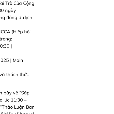
Vai Trò Của Cộng
:30 ngày
ng đồng du lịch
ICCA (Hiệp hội
trọng:
0:30 |
2025 | Main
và thách thức
nh bày về “Sáp
 lúc 11:30 –
à “Thảo Luận Bàn