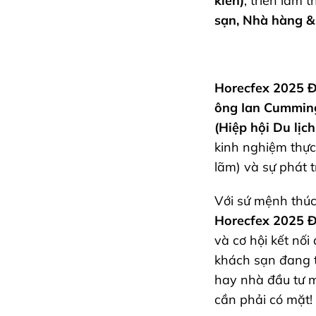
kiến)
, triển lãm 
sạn, Nhà hàng &
Horecfex 2025 
ông Ian Cumming
(Hiệp hội Du lịc
kinh nghiệm thực 
lãm) và sự phát t
Với sứ mệnh thúc
Horecfex 2025 
và cơ hội kết nố
khách sạn đang t
hay nhà đầu tư 
cần phải có mặt!