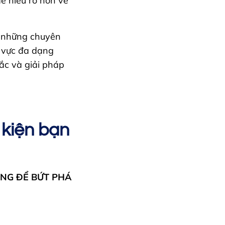
để hiểu rõ hơn về
à những chuyên
h vực đa dạng
c và giải pháp
 kiện bạn
ÀNG ĐỂ BỨT PHÁ