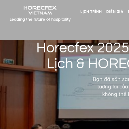
LỊCH TRÌNH
DIỄN GIẢ
Horecfex 202
Lịch & HORE
Bạn đã sẵn sàn
tương lai củ
không thể 