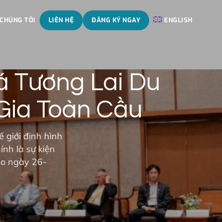
 CHÚNG TÔI
LIÊN HỆ
ĐĂNG KÝ NGAY
ENGLISH
 Tương Lai Du
Gia Toàn Cầu
 giới định hình
nh là sự kiện
ào ngày 26-