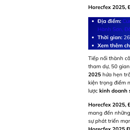
Horecfex 2025, 
Địa điểm:
Cu
Hành Sơn, Đ
Thời gian:
26
Xem thêm chi 
Tiếp nối thành c
tham dự, 50 gian
2025
hứa hẹn trở
kiện trọng điểm 
lược
kinh doanh 
Horecfex 2025, 
mang đến những 
sự phát triển m
Horecfex 2025 