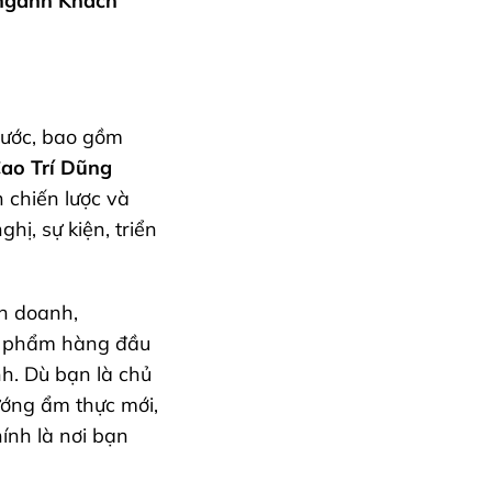
ngành Khách
nước, bao gồm
ao Trí Dũng
 chiến lược và
hị, sự kiện, triển
nh doanh,
n phẩm hàng đầu
nh. Dù bạn là chủ
ướng ẩm thực mới,
ính là nơi bạn