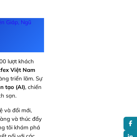
ên Giáp, Ngũ
00 lượt khách
fex Việt Nam
àng triển lãm. Sự
n tạo (AI)
, chiến
ch sạn.
ệ và đổi mới,
àng và thúc đẩy
ng tôi khám phá
ết nối với các