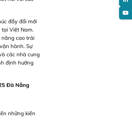
húc đẩy đổi mới
 tại Việt Nam.
 nâng cao trải
 vận hành. Sự
 và các nhà cung
ình định hướng
025 Đà Nẵng
đến những kiến