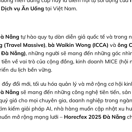
thường niên đẳng cấp này là điểm hội tụ sôi động của
 Dịch vụ Ăn Uống
tại Việt Nam.
Đà Nẵng
tự hào quy tụ dàn diễn giả quốc tế và trong 
 (Travel Massive)
,
bà Waikin Wong (ICCA)
và
ông C
h Đà Nẵng)
, những người sẽ mang đến những góc nhìn
tiễn về vai trò của cộng đồng, kinh doanh MICE (hội ng
riển du lịch bền vững.
 đẩy đổi mới, tối ưu hóa quản lý và mở rộng cơ hội ki
Đà Nẵng
sẽ mang đến những công nghệ tiên tiến, sả
i quý giá cho mọi chuyên gia, doanh nghiệp trong ngà
ìm kiếm giải pháp AI, nhà hàng muốn cập nhật xu h
muốn mở rộng mạng lưới –
Horecfex 2025 Đà Nẵng
ch