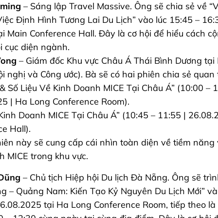
mming
– Sáng lập Travel Massive. Ông sẽ chia sẻ về “
iệc Định Hình Tương Lai Du Lịch” vào lúc 15:45 – 16
i Main Conference Hall. Đây là cơ hội để hiểu cách cộ
i cục diện ngành.
Wong
– Giám đốc Khu vực Châu Á Thái Bình Dương tại 
i nghị và Công ước). Bà sẽ có hai phiên chia sẻ quan 
& Số Liệu Về Kinh Doanh MICE Tại Châu Á” (10:00 – 1
25 | Ha Long Conference Room).
inh Doanh MICE Tại Châu Á” (10:45 – 11:55 | 26.08.
e Hall).
ên này sẽ cung cấp cái nhìn toàn diện về tiềm năng 
h MICE trong khu vực.
 Dũng
– Chủ tịch Hiệp hội Du lịch Đà Nẵng. Ông sẽ trì
 – Quảng Nam: Kiến Tạo Kỷ Nguyên Du Lịch Mới” vào
6.08.2025 tại Ha Long Conference Room, tiếp theo l