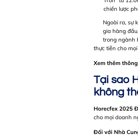
Tròn” từ 12:0
chiến lược ph
Ngoài ra, sự 
gia hàng đầu,
trong ngành 
thực tiễn cho mọi
Xem thêm thông t
Tại sao 
không th
Horecfex 2025 
cho mọi doanh n
Đối với Nhà Cun