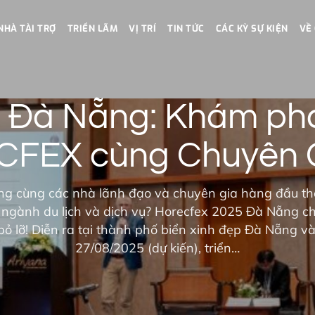
NHÀ TÀI TRỢ
TRIỂN LÃM
VỊ TRÍ
TIN TỨC
CÁC KỲ SỰ KIỆN
VỀ
5 Đà Nẵng: Khám phá
CFEX cùng Chuyên 
g cùng các nhà lãnh đạo và chuyên gia hàng đầu thế
a ngành du lịch và dịch vụ? Horecfex 2025 Đà Nẵng chí
bỏ lỡ! Diễn ra tại thành phố biển xinh đẹp Đà Nẵng v
27/08/2025 (dự kiến), triển…