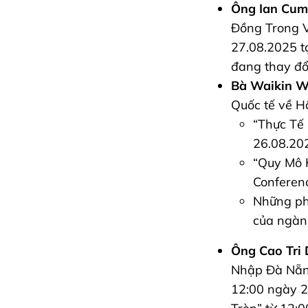
Ông Ian Cu
Đồng Trong V
27.08.2025 tạ
đang thay đổ
Bà Waikin 
Quốc tế về Hộ
“Thực Tế 
26.08.20
“Quy Mô K
Conferenc
Những phi
của ngàn
Ông Cao Tri
Nhập Đà Nẵng
12:00 ngày 2