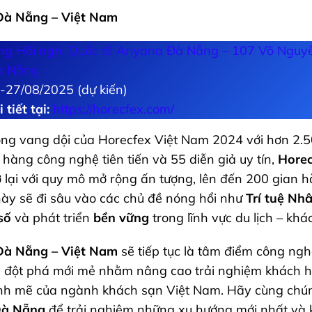
Đà Nẵng – Việt Nam
ng Hội nghị Quốc tế Ariyana Đà Nẵng – 107 Võ Nguy
à Nẵng
-27/08/2025 (dự kiến)
tiết tại:
https://horecfex.com/
ông vang dội của Horecfex Việt Nam 2024 với hơn 2.5
 hàng công nghệ tiên tiến và 55 diễn giả uy tín,
Horec
 lại với quy mô mở rộng ấn tượng, lên đến 200 gian h
này sẽ đi sâu vào các chủ đề nóng hổi như
Trí tuệ Nhâ
số
và phát triển
bền vững
trong lĩnh vực du lịch – khá
Đà Nẵng – Việt Nam
sẽ tiếp tục là tâm điểm công ngh
đột phá mới mẻ nhằm nâng cao trải nghiệm khách h
ạnh mẽ của ngành khách sạn Việt Nam. Hãy cùng chú
Đà Nẵng
để trải nghiệm những xu hướng mới nhất và k