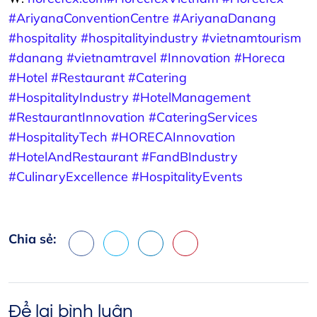
#AriyanaConventionCentre
#AriyanaDanang
#hospitality
#hospitalityindustry
#vietnamtourism
#danang
#vietnamtravel
#Innovation
#Horeca
#Hotel
#Restaurant
#Catering
#HospitalityIndustry
#HotelManagement
#RestaurantInnovation
#CateringServices
#HospitalityTech
#HORECAInnovation
#HotelAndRestaurant
#FandBIndustry
#CulinaryExcellence
#HospitalityEvents
Chia sẻ:
Facebook
X
LinkedIn
Pinterest
Để lại bình luận