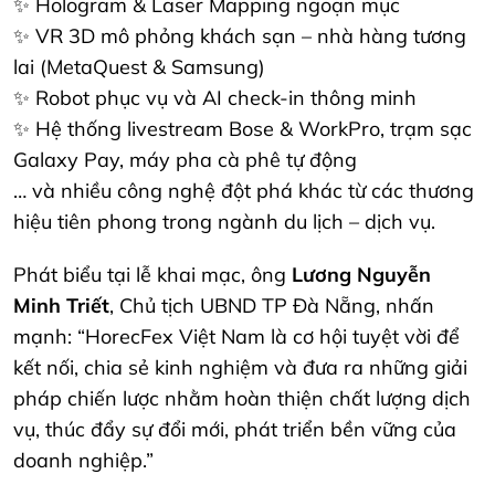
✨ Hologram & Laser Mapping ngoạn mục
✨ VR 3D mô phỏng khách sạn – nhà hàng tương
lai (MetaQuest & Samsung)
✨ Robot phục vụ và AI check-in thông minh
✨ Hệ thống livestream Bose & WorkPro, trạm sạc
Galaxy Pay, máy pha cà phê tự động
… và nhiều công nghệ đột phá khác từ các thương
hiệu tiên phong trong ngành du lịch – dịch vụ.
Phát biểu tại lễ khai mạc, ông
Lương Nguyễn
Minh Triết
, Chủ tịch UBND TP Đà Nẵng, nhấn
mạnh: “HorecFex Việt Nam là cơ hội tuyệt vời để
kết nối, chia sẻ kinh nghiệm và đưa ra những giải
pháp chiến lược nhằm hoàn thiện chất lượng dịch
vụ, thúc đẩy sự đổi mới, phát triển bền vững của
doanh nghiệp.”