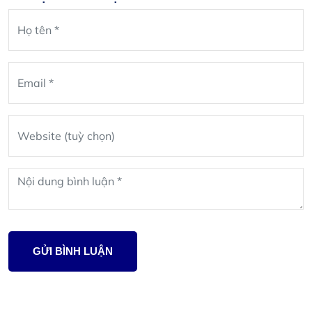
Leave
blank
GỬI BÌNH LUẬN