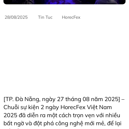
28/08/2025
Tin Tuc
HorecFex
#AriyanaConventionCentre
#AriyanaDanang
#Catering
#CateringServices
#CulinaryExcellence
#danang
#FandBIndustry
#Furama
#Furamaresortdanang
#Horeca
#HORECAInnovation
#Horecfex
#HorecfexVietnam
#hospitality
#hospitalityindustry
#HospitalityTech
#Hotel
#HotelAndRestaurant
#HotelManagement
#Innovation
#Restaurant
#RestaurantInnovation
#vietnamtourism
#vietnamtravel
AriyanaConventionCentre
AriyanaDanang
Horeca
Horecfex
HorecFex Việt Nam 2025
hospitality
HospitalityEvents
HospitalityIndustry
Hotel
Restaurant
[TP. Đà Nẵng, ngày 27 tháng 08 năm 2025] –
Chuỗi sự kiện 2 ngày HorecFex Việt Nam
2025 đã diễn ra một cách trọn vẹn với nhiều
bất ngờ và đột phá công nghệ mới mẻ, để lại