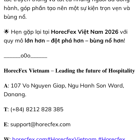
hành, góp phần tạo nên một sự kiện trọn vẹn và
bùng nổ.
🌟 Hẹn gặp lại tại
HorecFex Việt Nam 2026
với
quy mô
lớn hơn – đột phá hơn – bùng nổ hơn
!
______o0o______
𝐇𝐨𝐫𝐞𝐜𝐅𝐞𝐱 𝐕𝐢𝐞𝐭𝐧𝐚𝐦 – 𝐋𝐞𝐚𝐝𝐢𝐧𝐠 𝐭𝐡𝐞 𝐟𝐮𝐭𝐮𝐫𝐞 𝐨𝐟 𝐇𝐨𝐬𝐩𝐢𝐭𝐚𝐥𝐢𝐭𝐲
𝐀: 107 Vo Nguyen Giap, Ngu Hanh Son Ward,
Danang.
𝐓: (+84) 8212 828 385
𝐄: support@horecfex.com
𝐖:
horecfex.com
#HorecfexVietnam
#Horecfex