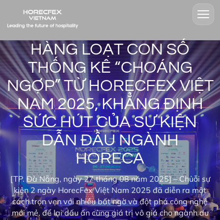
HÀNG LOẠT CON SỐ
THỐNG KÊ “CHOÁNG
NGỢP” TỪ HORECFEX VIỆT
NAM 2025, KHẲNG ĐỊNH
SỨC HÚT CỦA SỰ KIỆN
DẪN ĐẦU NGÀNH
HORECA
[TP. Đà Nẵng, ngày 27 tháng 08 năm 2025] – Chuỗi sự
kiện 2 ngày HorecFex Việt Nam 2025 đã diễn ra một
cách trọn vẹn với nhiều bất ngờ và đột phá công nghệ
mới mẻ, để lại dấu ấn cùng giá trị vô giá cho ngành du