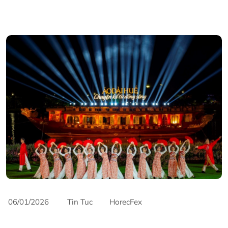
06/01/2026
Tin Tuc
HorecFex
AriyanaConventionCentre
AriyanaDanang
danang