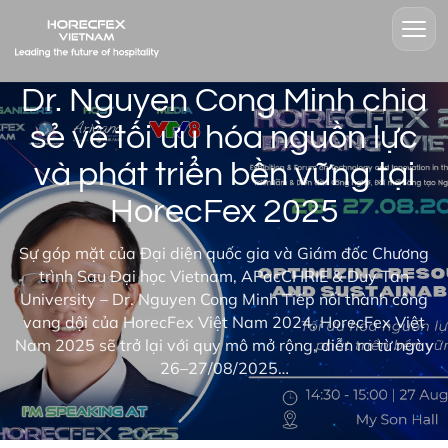
Dr. Nguyen Cong Minh chia
sẻ về tối ưu hóa nguồn lực
và phát triển bền vững tại
HorecFex 2025
Sự góp mặt của Đại diện quốc gia và Giám đốc Chương
trình Sau Đại học Vietnam, APacCHRIE & Duy Tan
University – Dr. Nguyen Cong Minh Tiếp nối thành công
vang dội của HorecFex Việt Nam 2024, HorecFex Việt
Nam 2025 sẽ trở lại với quy mô mở rộng, diễn ra từ ngày
26–27/08/2025…