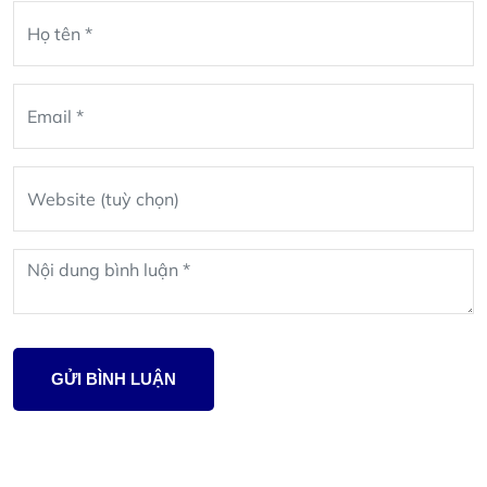
Leave
blank
GỬI BÌNH LUẬN