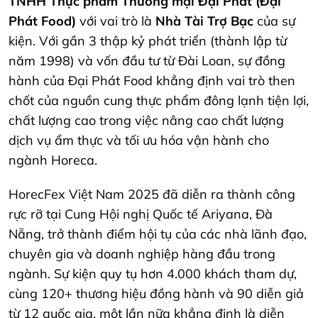
TNHH Thực phẩm Thương mại Đại Phát (Đại
Phát Food)
với vai trò là
Nhà Tài Trợ Bạc
của sự
kiện. Với gần 3 thập kỷ phát triển (thành lập từ
năm 1998) và vốn đầu tư từ Đài Loan, sự đồng
hành của Đại Phát Food khẳng định vai trò then
chốt của nguồn cung thực phẩm đông lạnh tiện lợi,
chất lượng cao trong việc nâng cao chất lượng
dịch vụ ẩm thực và tối ưu hóa vận hành cho
ngành Horeca.
HorecFex Việt Nam 2025 đã diễn ra thành công
rực rỡ tại Cung Hội nghị Quốc tế Ariyana, Đà
Nẵng, trở thành điểm hội tụ của các nhà lãnh đạo,
chuyên gia và doanh nghiệp hàng đầu trong
ngành. Sự kiện quy tụ hơn 4.000 khách tham dự,
cùng 120+ thương hiệu đồng hành và 90 diễn giả
từ 12 quốc gia, một lần nữa khẳng định là diễn