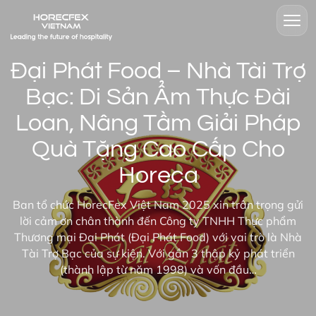
Đại Phát Food – Nhà Tài Trợ
Bạc: Di Sản Ẩm Thực Đài
Loan, Nâng Tầm Giải Pháp
Quà Tặng Cao Cấp Cho
Horeca
Ban tổ chức HorecFex Việt Nam 2025 xin trân trọng gửi
lời cảm ơn chân thành đến Công ty TNHH Thực phẩm
Thương mại Đại Phát (Đại Phát Food) với vai trò là Nhà
Tài Trợ Bạc của sự kiện. Với gần 3 thập kỷ phát triển
(thành lập từ năm 1998) và vốn đầu…