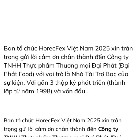
AriyanaConventionCentre
AriyanaDanang
danang
DanangCity
Horeca
Horecfex
Horecfex Vietnam
HorecfexVietnam
hospitality
HospitalityEvents
HospitalityIndustry
Hotel
Innovation
Restaurant
Vietnam
Ban tổ chức HorecFex Việt Nam 2025 xin trân
trọng gửi lời cảm ơn chân thành đến Công ty
TNHH Thực phẩm Thương mại Đại Phát (Đại
Phát Food) với vai trò là Nhà Tài Trợ Bạc của
sự kiện. Với gần 3 thập kỷ phát triển (thành
lập từ năm 1998) và vốn đầu…
Ban tổ chức HorecFex Việt Nam 2025 xin trân
trọng gửi lời cảm ơn chân thành đến
Công ty