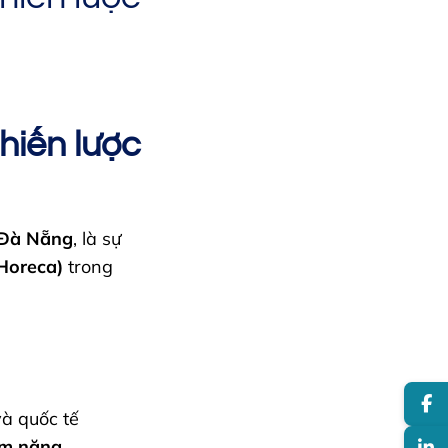
hiến lược
 Đà Nẵng
, là sự
Horeca)
trong
à quốc tế
ềm năng