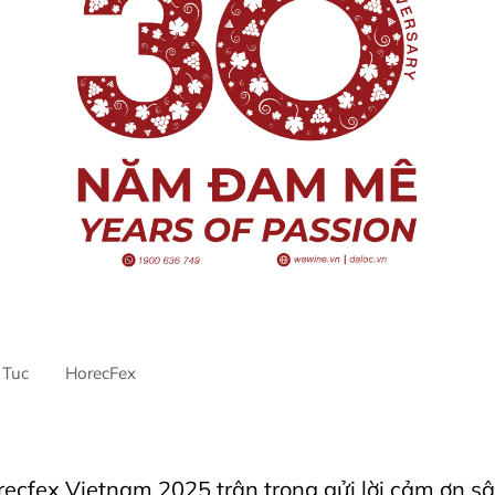
 Tuc
HorecFex
ntre
AriyanaDanang
Horeca
Horecfex
Horecfex Vietnam
Ho
lityEvents
HospitalityIndustry
Hotel
Restaurant
recfex Vietnam 2025 trân trọng gửi lời cảm ơn s