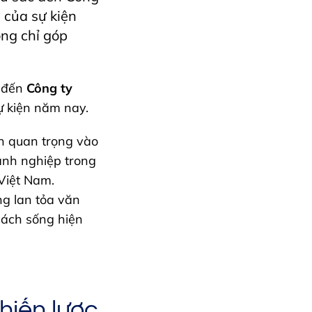
 của sự kiện
ng chỉ góp
c đến
Công ty
ự kiện năm nay.
n quan trọng vào
anh nghiệp trong
Việt Nam.
g lan tỏa văn
cách sống hiện
hiến lược