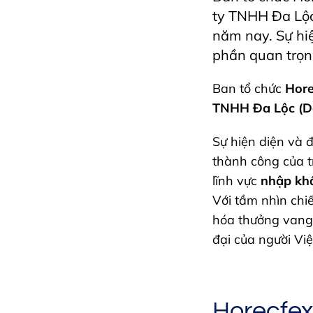
ty TNHH Đa Lộc 
năm nay. Sự hi
phần quan trọ
Ban tổ chức
Hore
TNHH Đa Lộc (Da
Sự hiện diện và
thành công của t
lĩnh vực
nhập kh
Với tầm nhìn chi
hóa thưởng vang 
đại của người Việ
Horecfex