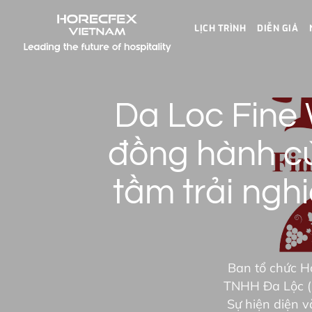
LỊCH TRÌNH
DIỄN GIẢ
Da Loc Fine 
đồng hành c
tầm trải ngh
Ban tổ chức H
TNHH Đa Lộc (D
Sự hiện diện 