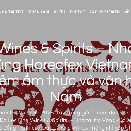
NHÀ TÀI TRỢ
TRIỂN LÃM
VỊ TRÍ
TIN TỨC
CÁC KỲ SỰ KIỆN
VỀ
Wines & Spirits – Nhà
ùng Horecfex Vietna
iệm ẩm thực và văn 
Nam
orecfex Vietnam 2025 trân trọng gửi lời cảm ơn sâu s
a Loc Fine Wines & Spirits) – Nhà tài trợ Vàng của s
và đồng hành của Da Loc Fine Wines không chỉ góp p