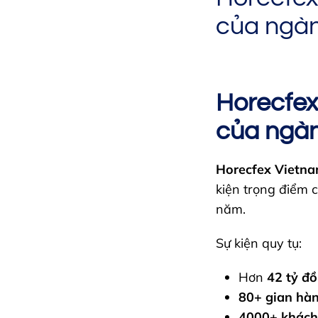
của ngà
Horecfex
của ngà
Horecfex Vietn
kiện trọng điểm
năm.
Sự kiện quy tụ:
Hơn
42 tỷ đồ
80+ gian hàn
4000+ khách