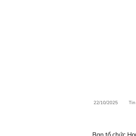
22/10/2025
Tin
AriyanaConventionCe
hospitality
Hospita
Ban tổ chức Ho