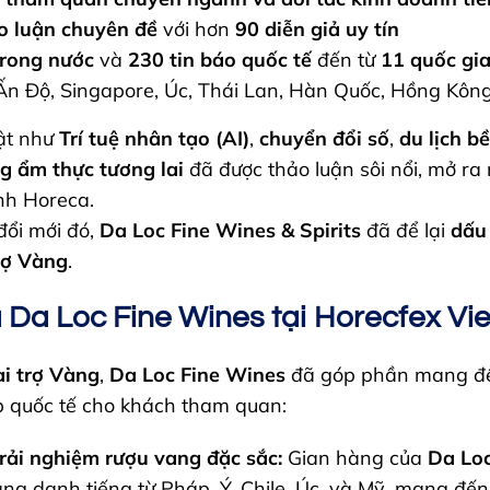
o luận chuyên đề
với hơn
90 diễn giả uy tín
trong nước
và
230 tin báo quốc tế
đến từ
11 quốc gi
Ấn Độ, Singapore, Úc, Thái Lan, Hàn Quốc, Hồng Kôn
ật như
Trí tuệ nhân tạo (AI)
,
chuyển đổi số
,
du lịch b
g ẩm thực tương lai
đã được thảo luận sôi nổi, mở ra
nh Horeca.
đổi mới đó,
Da Loc Fine Wines & Spirits
đã để lại
dấu 
trợ Vàng
.
 Da Loc Fine Wines tại Horecfex Vi
ài trợ Vàng
,
Da Loc Fine Wines
đã góp phần mang đế
 quốc tế cho khách tham quan:
rải nghiệm rượu vang đặc sắc:
Gian hàng của
Da Lo
ng danh tiếng từ Pháp, Ý, Chile, Úc, và Mỹ, mang đế