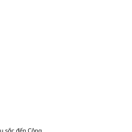
recfexVietnam
âu sắc đến Công