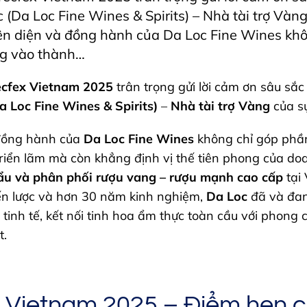
(Da Loc Fine Wines & Spirits) – Nhà tài trợ Vàng
ện diện và đồng hành của Da Loc Fine Wines khô
ng vào thành…
cfex Vietnam 2025
trân trọng gửi lời cảm ơn sâu sắ
 Loc Fine Wines & Spirits)
–
Nhà tài trợ Vàng
của s
 đồng hành của
Da Loc Fine Wines
không chỉ góp phầ
riển lãm mà còn khẳng định vị thế tiên phong của do
ẩu và phân phối rượu vang – rượu mạnh cao cấp
tại 
ến lược và hơn 30 năm kinh nghiệm,
Da Loc
đã và đan
tinh tế, kết nối tinh hoa ẩm thực toàn cầu với phong 
t.
 Vietnam 2025 – Điểm hẹn c