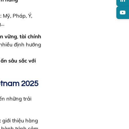
a
: Mỹ, Pháp, Ý,
g…
ền vững
,
tài chính
 nhiều định hướng
ấn sâu sắc với
etnam 2025
n những trải
c
giới thiệu hàng
n hành trình cảm