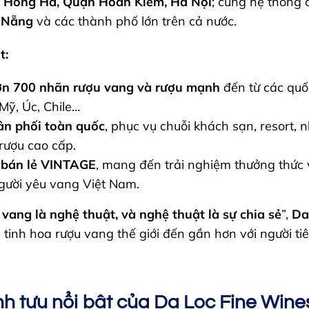
 Hồng Hà, Quận Hoàn Kiếm, Hà Nội
; cùng hệ thống 
 Nẵng
và các thành phố lớn trên cả nước.
t:
n 700 nhãn rượu vang và rượu mạnh
đến từ các quố
Mỹ, Úc, Chile…
ân phối toàn quốc
, phục vụ chuỗi khách sạn, resort, n
rượu cao cấp.
 bán lẻ VINTAGE
, mang đến trải nghiệm thưởng thức
gười yêu vang Việt Nam.
vang là nghệ thuật, và nghệ thuật là sự chia sẻ
”,
Da
tinh hoa rượu vang thế giới đến gần hơn với người tiê
h tựu nổi bật của Da Loc Fine Wine