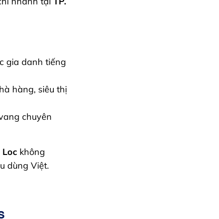
chi nhánh tại
TP.
c gia danh tiếng
hà hàng, siêu thị
 vang chuyên
 Loc
không
u dùng Việt.
s