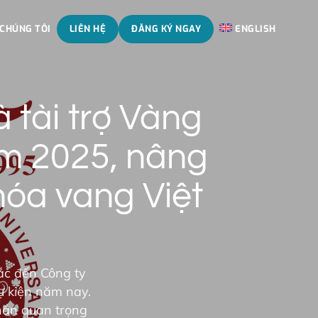
 CHÚNG TÔI
LIÊN HỆ
ĐĂNG KÝ NGAY
ENGLISH
 tài trợ Vàng
m 2025, nâng
hóa vang Việt
ắc đến Công ty
ự kiện năm nay.
hần quan trọng