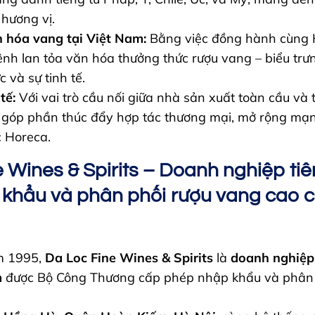
 hương vị.
 hóa vang tại Việt Nam:
Bằng việc đồng hành cùng 
mệnh lan tỏa văn hóa thưởng thức rượu vang – biểu tr
c và sự tinh tế.
tế:
Với vai trò cầu nối giữa nhà sản xuất toàn cầu và t
góp phần thúc đẩy hợp tác thương mại, mở rộng mạn
c Horeca.
 Wines & Spirits – Doanh nghiệp ti
khẩu và phân phối rượu vang cao cấ
m 1995,
Da Loc Fine Wines & Spirits
là
doanh nghiệp
m
được Bộ Công Thương cấp phép nhập khẩu và phân 