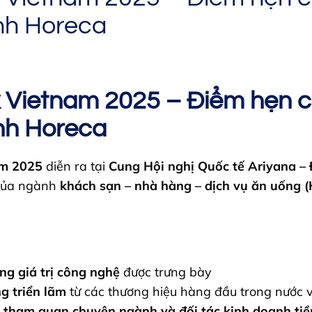
nh Horeca
 Vietnam 2025 – Điểm hẹn c
nh Horeca
am 2025
diễn ra tại
Cung Hội nghị Quốc tế Ariyana –
 của ngành
khách sạn – nhà hàng – dịch vụ ăn uống (
ng giá trị công nghệ
được trưng bày
g triển lãm
từ các thương hiệu hàng đầu trong nước v
 tham quan chuyên ngành và đối tác kinh doanh ti