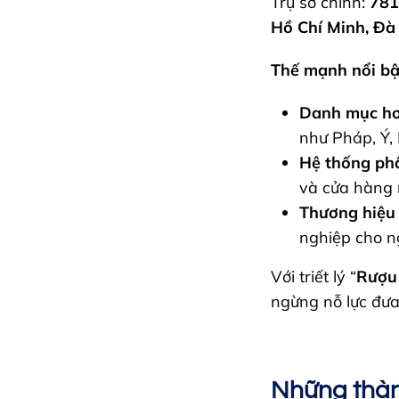
Trụ sở chính:
781
Hồ Chí Minh, Đà
Thế mạnh nổi bậ
Danh mục hơ
như Pháp, Ý, 
Hệ thống ph
và cửa hàng 
Thương hiệu
nghiệp cho n
Với triết lý “
Rượu 
ngừng nỗ lực đưa 
Những thàn