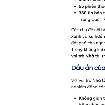
55 phiên thả
380 tin báo 
Trung Quốc, 
Các chủ đề nổi b
xanh
và
xu hướn
đột phá cho ngà
Trong không khí 
vai trò Nhà tài 
Dấu ấn của
Với vai trò
Nhà t
nghiệm đẳng cấp
Không gian t
trăm nhãn va