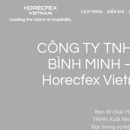
LỊCH TRÌNH
DIỄN GIẢ
CÔNG TY TN
BÌNH MINH –
Horecfex Viet
Ban tổ chức H
TNHH Xuất Nhập
Bạc trong sự ki