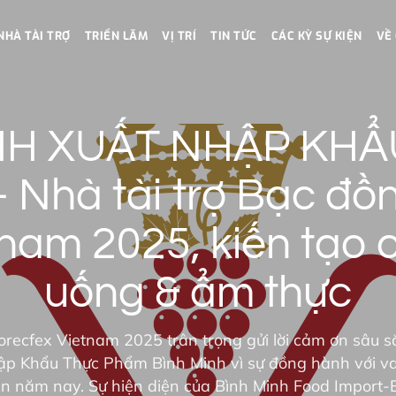
NHÀ TÀI TRỢ
TRIỂN LÃM
VỊ TRÍ
TIN TỨC
CÁC KỲ SỰ KIỆN
VỀ
HH XUẤT NHẬP KHẨ
 Nhà tài trợ Bạc đồ
nam 2025, kiến tạo ch
uống & ẩm thực
orecfex Vietnam 2025 trân trọng gửi lời cảm ơn sâu s
 Khẩu Thực Phẩm Bình Minh vì sự đồng hành với vai 
ện năm nay. Sự hiện diện của Bình Minh Food Import-