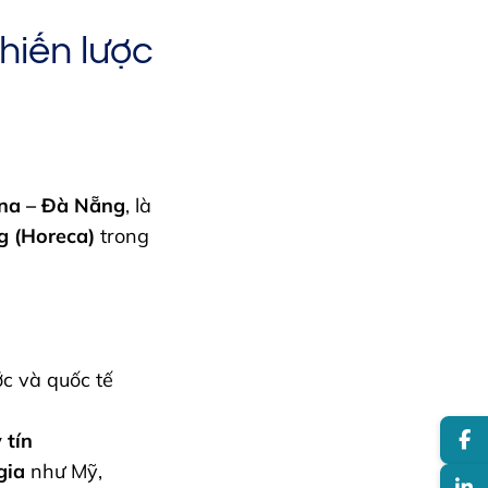
hiến lược
ana – Đà Nẵng
, là
g (Horeca)
trong
ớc và quốc tế
 tín
gia
như Mỹ,