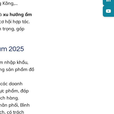
g Kông,…
à
xu hướng ẩm
ơ hội hợp tác.
n trọng, góp
am 2025
ệm nhập khẩu,
dòng sản phẩm đồ
à các doanh
hực phẩm, đáp
ách hàng.
phân phối, Bình
h, có trách