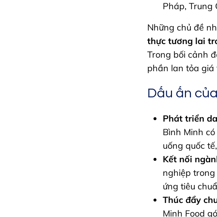
Pháp, Trung 
Những chủ đề n
thực tương lai t
Trong bối cảnh đ
phần lan tỏa giá
Dấu ấn của
Phát triển 
Bình Minh có
uống quốc tế
Kết nối ngà
nghiệp trong
ứng tiêu chu
Thúc đẩy chu
Minh Food gó