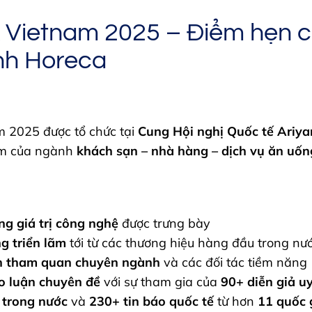
 Vietnam 2025 – Điểm hẹn c
nh Horeca
 2025 được tổ chức tại
Cung Hội nghị Quốc tế Ariy
iểm của ngành
khách sạn – nhà hàng – dịch vụ ăn uốn
ng giá trị công nghệ
được trưng bày
g triển lãm
tới từ các thương hiệu hàng đầu trong nư
h tham quan chuyên ngành
và các đối tác tiềm năng
o luận chuyên đề
với sự tham gia của
90+ diễn giả uy
 trong nước
và
230+ tin báo quốc tế
từ hơn
11 quốc 