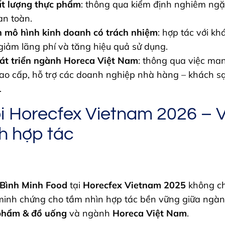
t lượng thực phẩm
: thông qua kiểm định nghiêm ngặ
n toàn.
 mô hình kinh doanh có trách nhiệm
: hợp tác với k
giảm lãng phí và tăng hiệu quả sử dụng.
át triển ngành Horeca Việt Nam
: thông qua việc ma
cao cấp, hỗ trợ các doanh nghiệp nhà hàng – khách s
.
i Horecfex Vietnam 2026 – Vi
nh hợp tác
Bình Minh Food
tại
Horecfex Vietnam 2025
không ch
minh chứng cho tầm nhìn hợp tác bền vững giữa ngà
phẩm & đồ uống
và ngành
Horeca Việt Nam
.