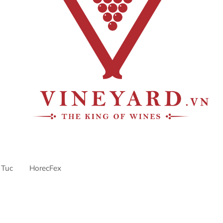
 Tuc
HorecFex
ntre
AriyanaDanang
danang
DanangCity
Horecfex
Horecfe
ospitality
HospitalityEvents
HospitalityIndustry
Hotel
Innovat