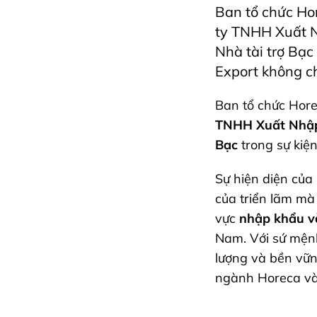
Ban tổ chức Ho
ty TNHH Xuất N
Nhà tài trợ Bạc
Export không c
Ban tổ chức Hore
TNHH Xuất Nhập
Bạc
trong sự kiệ
Sự hiện diện của
của triển lãm mà
vực
nhập khẩu v
Nam. Với sứ mện
lượng và bền vữ
ngành Horeca và 