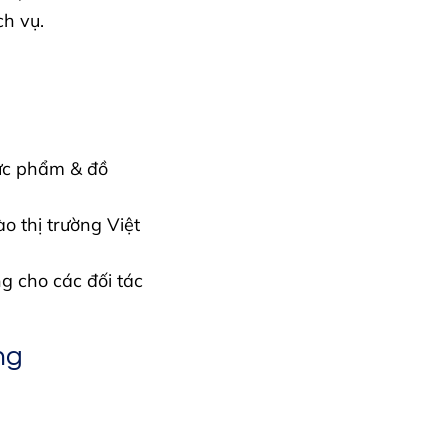
ch vụ.
ực phẩm & đồ
o thị trường Việt
g cho các đối tác
ng