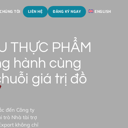
 CHÚNG TÔI
LIÊN HỆ
ĐĂNG KÝ NGAY
ENGLISH
U THỰC PHẨM
ng hành cùng
uỗi giá trị đồ
ắc đến Công ty
trò Nhà tài trợ
Export không chỉ