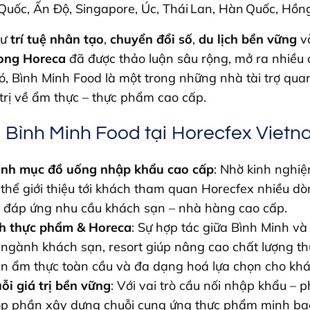
Quốc, Ấn Độ, Singapore, Úc, Thái Lan, Hàn Quốc, Hồn
hư
trí tuệ nhân tạo
,
chuyển đổi số
,
du lịch bền vững
v
rong Horeca
đã được thảo luận sâu rộng, mở ra nhiều c
ó, Bình Minh Food là một trong những nhà tài trợ qua
 trị về ẩm thực – thực phẩm cao cấp.
 Bình Minh Food tại Horecfex Vietn
danh mục đồ uống nhập khẩu cao cấp
: Nhờ kinh nghi
 thể giới thiệu tới khách tham quan Horecfex nhiều 
, đáp ứng nhu cầu khách sạn – nhà hàng cao cấp.
nh thực phẩm & Horeca
: Sự hợp tác giữa Bình Minh v
 ngành khách sạn, resort giúp nâng cao chất lượng t
ẩn ẩm thực toàn cầu và đa dạng hoá lựa chọn cho kh
ỗi giá trị bền vững
: Với vai trò cầu nối nhập khẩu – 
p phần xây dựng chuỗi cung ứng thực phẩm minh bạc