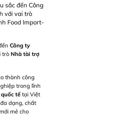
âu sắc đến Công
với vai trò
inh Food Import-
 đến
Công ty
i trò
Nhà tài trợ
ào thành công
ghiệp trong lĩnh
 quốc tế
tại Việt
đa dạng, chất
 mới mẻ cho