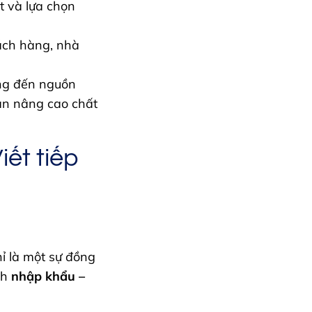
t và lựa chọn
hách hàng, nhà
ng đến nguồn
ạn nâng cao chất
ết tiếp
ỉ là một sự đồng
nh
nhập khẩu –