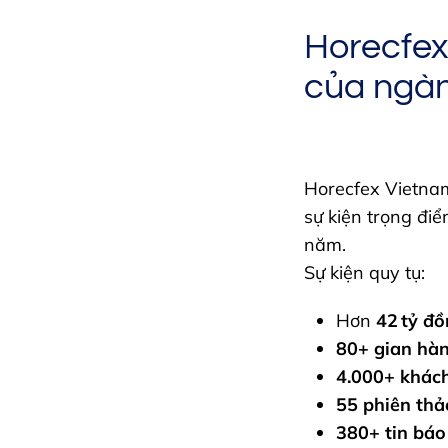
Horecfex
của ngà
Horecfex Vietnam
sự kiện trọng đ
năm.
Sự kiện quy tụ:
Hơn
42 tỷ đồ
80+ gian hàn
4.000+ khác
55 phiên thả
380+ tin báo