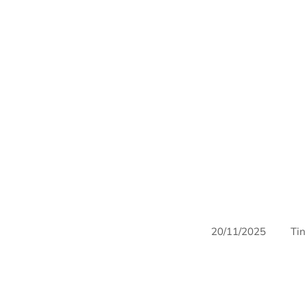
20/11/2025
Tin
AriyanaConventionCe
HorecfexVietnam
h
Vietnam