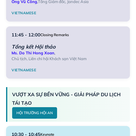
Ông Vũ Công
,
Tổng Giám đốc, Jandec Asia
VIETNAMESE
11:45 - 12:00
Closing Remarks
Tổng kết Hội thảo
Ms. Do Thi Hong Xoan
,
Chủ tịch, Liên chi hội Khách sạn Việt Nam
VIETNAMESE
VƯỢT XA SỰ BỀN VỮNG - GIẢI PHÁP DU LỊCH
TÁI TẠO
HỘI TRƯỜNG HỘI AN
10:30 - 10:45
Keynote