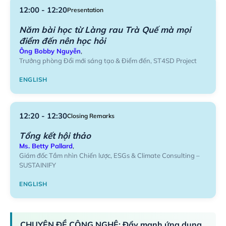
12:00 - 12:20
Presentation
Năm bài học từ Làng rau Trà Quế mà mọi
điểm đến nên học hỏi
Ông Bobby Nguyễn
,
Trưởng phòng Đổi mới sáng tạo & Điểm đến, ST4SD Project
ENGLISH
12:20 - 12:30
Closing Remarks
Tổng kết hội thảo
Ms. Betty Pallard
,
Giám đốc Tầm nhìn Chiến lược, ESGs & Climate Consulting –
SUSTAINIFY
ENGLISH
CHUYÊN ĐỀ CÔNG NGHỆ: Đẩy mạnh ứng dụng