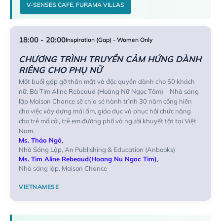
V-SENSES CAFE, FURAMA VILLAS
18:00 - 20:00
Inspiration (Gap) - Women Only
CHƯƠNG TRÌNH TRUYỀN CẢM HỨNG DÀNH
RIÊNG CHO PHỤ NỮ
Một buổi gặp gỡ thân mật và độc quyền dành cho 50 khách
nữ. Bà Tim Aline Rebeaud (Hoàng Nữ Ngọc Tâm) – Nhà sáng
lập Maison Chance sẽ chia sẻ hành trình 30 năm cống hiến
cho việc xây dựng mái ấm, giáo dục và phục hồi chức năng
cho trẻ mồ côi, trẻ em đường phố và người khuyết tật tại Việt
Nam.
Ms. Thảo Ngô
,
Nhà Sáng Lập, An Publishing & Education (Anbooks)
Ms. Tim Aline Rebeaud(Hoang Nu Ngoc Tim)
,
Nhà sáng lập, Maison Chance
VIETNAMESE