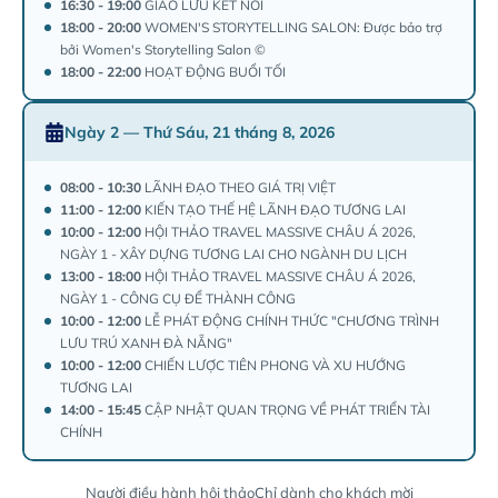
16:30 - 19:00
GIAO LƯU KẾT NỐI
18:00 - 20:00
WOMEN'S STORYTELLING SALON: Được bảo trợ
bởi Women's Storytelling Salon ©
18:00 - 22:00
HOẠT ĐỘNG BUỔI TỐI
Ngày 2 — Thứ Sáu, 21 tháng 8, 2026
08:00 - 10:30
LÃNH ĐẠO THEO GIÁ TRỊ VIỆT
11:00 - 12:00
KIẾN TẠO THẾ HỆ LÃNH ĐẠO TƯƠNG LAI
10:00 - 12:00
HỘI THẢO TRAVEL MASSIVE CHÂU Á 2026,
NGÀY 1 - XÂY DỰNG TƯƠNG LAI CHO NGÀNH DU LỊCH
13:00 - 18:00
HỘI THẢO TRAVEL MASSIVE CHÂU Á 2026,
NGÀY 1 - CÔNG CỤ ĐỂ THÀNH CÔNG
10:00 - 12:00
LỄ PHÁT ĐỘNG CHÍNH THỨC "CHƯƠNG TRÌNH
LƯU TRÚ XANH ĐÀ NẴNG"
10:00 - 12:00
CHIẾN LƯỢC TIÊN PHONG VÀ XU HƯỚNG
TƯƠNG LAI
14:00 - 15:45
CẬP NHẬT QUAN TRỌNG VỀ PHÁT TRIỂN TÀI
CHÍNH
Người điều hành hội thảo
Chỉ dành cho khách mời