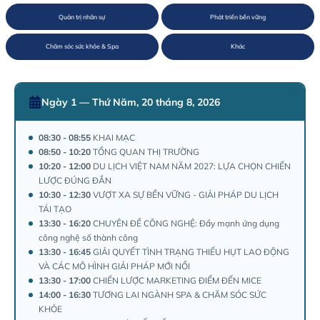
Bán hàng & Tiếp thị
Đại lý du lịch / Đơn v
Workshops
Thực phẩm & Đồ
Ngày 1 — Thứ Năm, 20 tháng 8, 2026
Quản trị nhân sự
Phát triển bền 
08:30 - 08:55
KHAI MẠC
Chăm sóc sức khỏe & Spa
Khác
08:50 - 10:20
TỔNG QUAN THỊ TRƯỜNG
10:20 - 12:00
DU LỊCH VIỆT NAM NĂM 2027: LỰA CHỌN CHIẾN
LƯỢC ĐÚNG ĐẮN
10:30 - 12:30
VƯỢT XA SỰ BỀN VỮNG - GIẢI PHÁP DU LỊCH
TÁI TẠO
13:30 - 16:20
CHUYÊN ĐỀ CÔNG NGHỆ: Đẩy mạnh ứng dụng
công nghệ số thành công
13:30 - 16:45
GIẢI QUYẾT TÌNH TRẠNG THIẾU HỤT LAO ĐỘNG
VÀ CÁC MÔ HÌNH GIẢI PHÁP MỚI NỔI
13:30 - 17:00
CHIẾN LƯỢC MARKETING ĐIỂM ĐẾN MICE
14:00 - 16:30
TƯƠNG LAI NGÀNH SPA & CHĂM SÓC SỨC
KHỎE